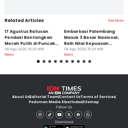
Related Articles
See More
17 Agustus Ratusan
Embarkasi Palembang
K
Pendaki Bentangkan
Masuk 3 Besar Nasional,
B
Merah Putih di Puncak
Raih Nilai Kepuasan
M
Dempo
08 Agu 2026, 19:25 WIB
86,65
08 Agu 2026, 15:24 WIB
08
News
News
Ne
About Us
Editorial Team
Contact Us
Terms of Services
Pedoman Media Siber
Index
Sitemap
Follow Us
Download