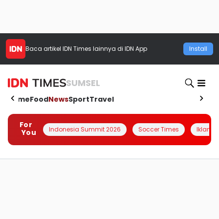
Baca artikel
IDN Times
lainnya di IDN App
Install
SUMSEL
Home
Food
News
Sport
Travel
For
Indonesia Summit 2026
Soccer Times
Iklanin 
You