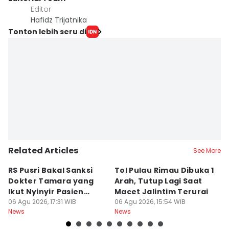
Editor
Hafidz Trijatnika
Tonton lebih seru di
Related Articles
See More
RS Pusri Bakal Sanksi
Tol Pulau Rimau Dibuka 1
2
Dokter Tamara yang
Arah, Tutup Lagi Saat
N
Ikut Nyinyir Pasien
Macet Jalintim Terurai
D
Yurizal
06 Agu 2026, 17:31 WIB
06 Agu 2026, 15:54 WIB
06
News
News
Ne