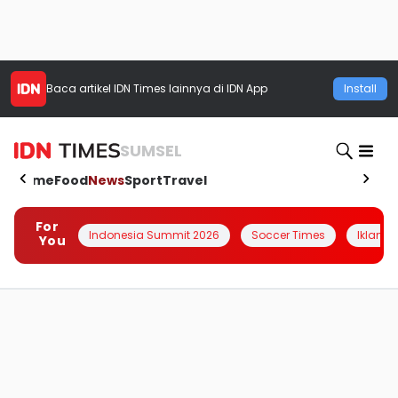
Baca artikel
IDN Times
lainnya di IDN App
Install
SUMSEL
Home
Food
News
Sport
Travel
For
Indonesia Summit 2026
Soccer Times
Iklanin 
You