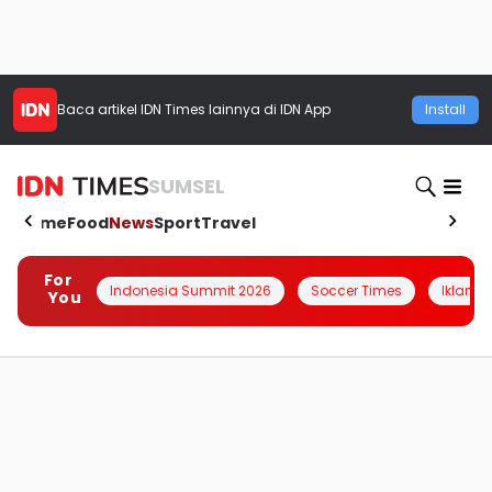
Baca artikel
IDN Times
lainnya di IDN App
Install
SUMSEL
Home
Food
News
Sport
Travel
For
Indonesia Summit 2026
Soccer Times
Iklanin 
You