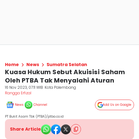
Home
News
Sumatra Selatan
Kuasa Hukum Sebut Akuisisi Saham
Oleh PTBA Tak Menyalahi Aturan
16 Nov 2023, 07:11 WIB
Kota Palembang
Rangga Erfizal
News
Channel
Add Us on Google
PT Bukit Asam Tbk (PTBA)/ptba.co.id
Share Article