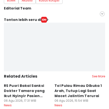
BUMN
Akuisisi
kasus korupsi
Editorial Team
Editor
Tonton lebih seru di
Deryardli Tiarhendi
Editor
Rangga Erfizal
Related Articles
See More
RS Pusri Bakal Sanksi
Tol Pulau Rimau Dibuka 1
2
Dokter Tamara yang
Arah, Tutup Lagi Saat
N
Ikut Nyinyir Pasien
Macet Jalintim Terurai
D
Yurizal
06 Agu 2026, 17:31 WIB
06 Agu 2026, 15:54 WIB
06
News
News
Ne