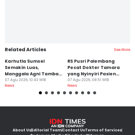
Martin Tobing
Related Articles
See More
Karhutla Sumsel
RS Pusri Palembang
Su
Semakin Luas,
Pecat Dokter Tamara
C
Manggala Agni Tambah
yang Nyinyiri Pasien
C
Regu Pemadam
07 Agu 2026, 10:43 WIB
Yurizal
07 Agu 2026, 08:51 WIB
07
News
News
Ne
About Us
Editorial Team
Contact Us
Terms of Services