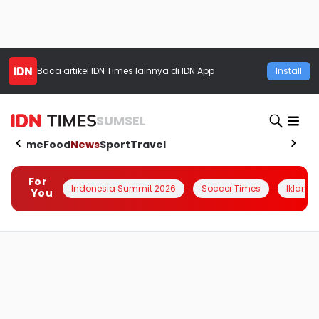
Baca artikel
IDN Times
lainnya di IDN App
Install
SUMSEL
Home
Food
News
Sport
Travel
For
Indonesia Summit 2026
Soccer Times
Iklanin 
You