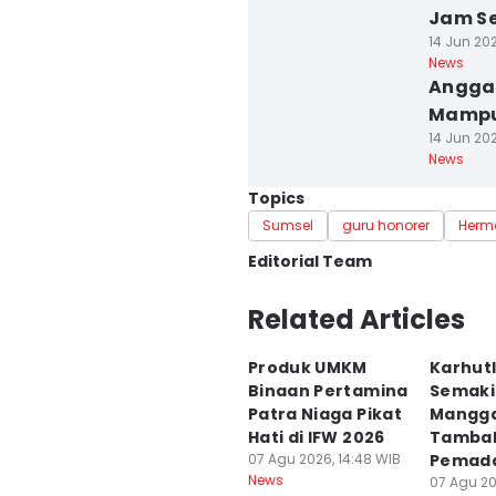
Jam Se
14 Jun 202
News
Angga
Mampu
14 Jun 202
News
Topics
Sumsel
guru honorer
Herm
Editorial Team
Editor
Related Articles
Deryardli Tiarhendi
Produk UMKM
Karhut
Editor
Binaan Pertamina
Semaki
Rangga Erfizal
Patra Niaga Pikat
Mangga
Hati di IFW 2026
Tamba
07 Agu 2026, 14:48 WIB
Pemad
News
07 Agu 20