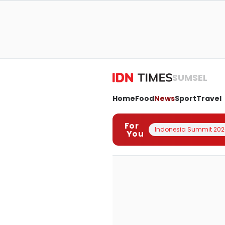
SUMSEL
Home
Food
News
Sport
Travel
For
Indonesia Summit 202
You