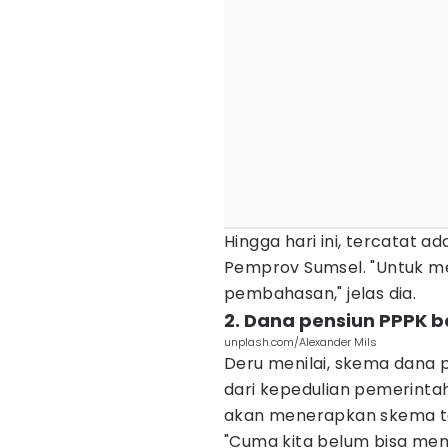
Hingga hari ini, tercatat a
Pemprov Sumsel. "Untuk m
pembahasan," jelas dia.
2. Dana pensiun PPPK b
unplash.com/Alexander Mils
Deru menilai, skema dana 
dari kepedulian pemerinta
akan menerapkan skema ter
"Cuma kita belum bisa me