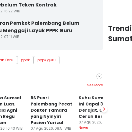
belum Teken Kontrak
2, 16:22 WIB
ran Pemkot Palembang Belum
Trend
 Menggaji Layak PPPK Guru
Sumat
2, 07:11 WIB
an Deru
pppk
pppk guru
See More
la Sumsel
RS Pusri
Suhu Sumsel Hari
RS
n Luas,
Palembang Pecat
Ini Capai 35
S
la Agni
Dokter Tamara
Derajat, Cuaca
T
h Regu
yang Nyinyiri
Cerah Berawan
Ny
am
Pasien Yurizal
07 Agu 2026, 06:30 WIB
Yu
News
26, 10:43 WIB
07 Agu 2026, 08:51 WIB
06