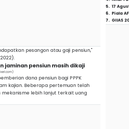
5
.
17 Agus
6
.
Piala A
7
.
GIIAS 2
dapatkan pesangon atau gaji pensiun,"
/2022).
 jaminan pensiun masih dikaji
ixel.com)
pemberian dana pensiun bagi PPPK
am kajian. Beberapa pertemuan telah
mekanisme lebih lanjut terkait uang