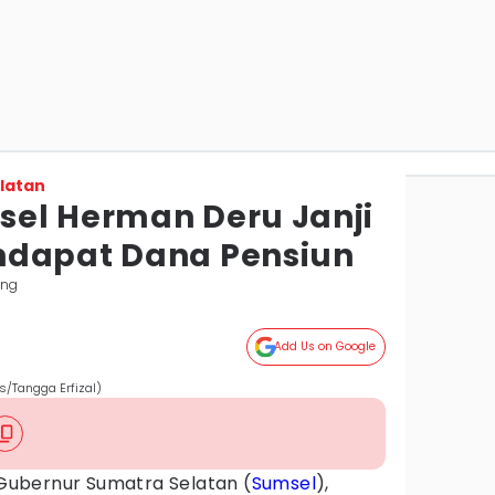
latan
el Herman Deru Janji
ndapat Dana Pensiun
ang
Add Us on Google
/Tangga Erfizal)
Gubernur Sumatra Selatan (
Sumsel
),