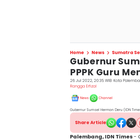
Home
News
Sumatra Se
Gubernur Sums
PPPK Guru Me
26 Jul 2022, 20:35 WIB
Kota Palemb
Rangga Erfizal
News
Channel
Gubernur Sumsel Herman Deru (IDN Times
Share Article
Palembang, IDN Times
- 