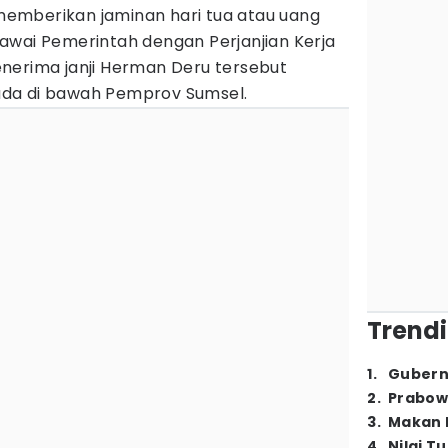
memberikan jaminan hari tua atau uang
awai Pemerintah dengan Perjanjian Kerja
nerima janji Herman Deru tersebut
da di bawah Pemprov Sumsel.
Trendi
1
.
Gubern
2
.
Prabow
3
.
Makan B
4
.
Nilai T