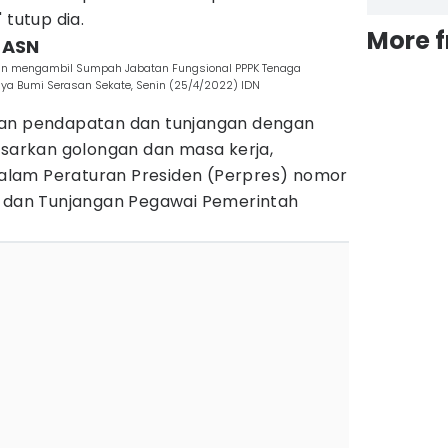
 tutup dia.
More 
 ASN
 dan mengambil Sumpah Jabatan Fungsional PPPK Tenaga
iya Bumi Serasan Sekate, Senin (25/4/2022) IDN
aan pendapatan dan tunjangan dengan
asarkan golongan dan masa kerja,
lam Peraturan Presiden (Perpres) nomor
i dan Tunjangan Pegawai Pemerintah