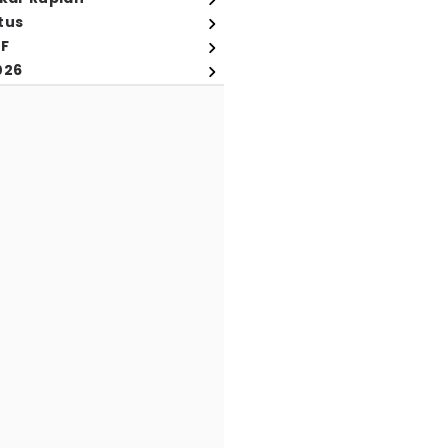
tus
FF
026