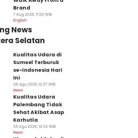
Walk Away From a
Brand
7 Aug 2026, 11:00 WIB
English
ing News
era Selatan
Kualitas Udara di
Sumsel Terburuk
se-Indonesia Hari
Ini
06 Agu 2026, 12:07 WIB
News
Kualitas Udara
 Pusri Bakal
Tol Pulau Rimau
24 Jam Hilang di
Palembang Tidak
anksi Dokter
Dibuka 1 Arah,
Hutan, Nenek di
Sehat Akibat Asap
amara yang Ikut
Tutup Lagi Saat
Agam Ditemuka
Karhutla
inyir Pasien
Macet Jalintim
Selamat
06 Agu 2026, 10:02 WIB
rizal
Terurai
06 Agu 2026, 14:46 WI
News
News
 Agu 2026, 17:31 WIB
06 Agu 2026, 15:54 WIB