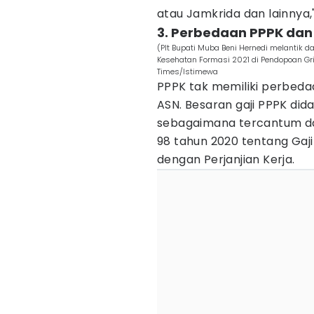
atau Jamkrida dan lainnya,"
3. Perbedaan PPPK dan
(Plt Bupati Muba Beni Hernedi melantik
Kesehatan Formasi 2021 di Pendopoan Gr
Times/Istimewa
PPPK tak memiliki perbed
ASN. Besaran gaji PPPK did
sebagaimana tercantum da
98 tahun 2020 tentang Gaj
dengan Perjanjian Kerja.