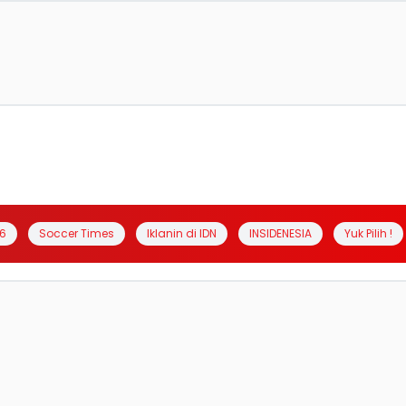
6
Soccer Times
Iklanin di IDN
INSIDENESIA
Yuk Pilih !