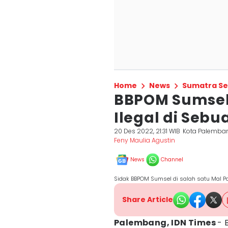
Home
News
Sumatra Se
BBPOM Sumsel
Ilegal di Seb
20 Des 2022, 21:31 WIB
Kota Palemba
Feny Maulia Agustin
News
Channel
Sidak BBPOM Sumsel di salah satu Mal 
Share Article
Palembang, IDN Times
- 