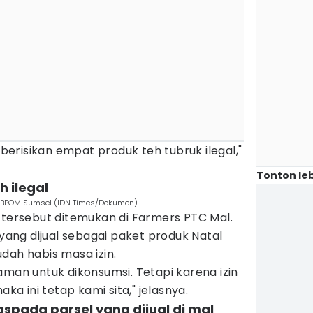
erisikan empat produk teh tubruk ilegal,"
Tonton leb
h ilegal
BBPOM Sumsel (IDN Times/Dokumen)
 tersebut ditemukan di Farmers PTC Mal.
 yang dijual sebagai paket produk Natal
udah habis masa izin.
aman untuk dikonsumsi. Tetapi karena izin
aka ini tetap kami sita," jelasnya.
spada parsel yang dijual di mal