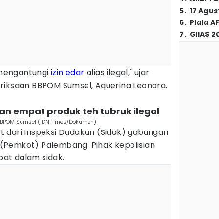
5
.
17 Agus
6
.
Piala A
7
.
GIIAS 2
k mengantungi
izin edar
alias ilegal," ujar
riksaan BBPOM Sumsel, Aquerina Leonora,
an empat produk teh tubruk ilegal
BBPOM Sumsel (IDN Times/Dokumen)
 dari Inspeksi Dadakan (Sidak) gabungan
(Pemkot) Palembang. Pihak kepolisian
ibat dalam sidak.