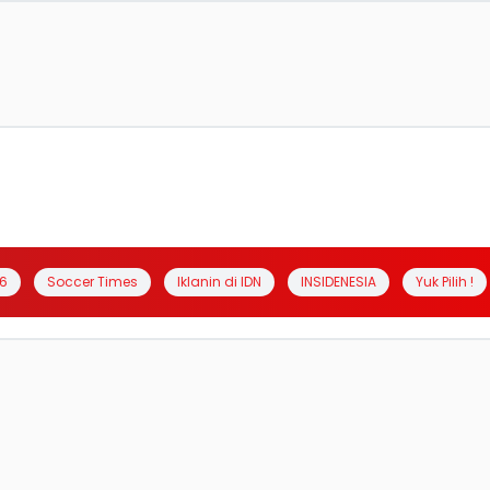
6
Soccer Times
Iklanin di IDN
INSIDENESIA
Yuk Pilih !