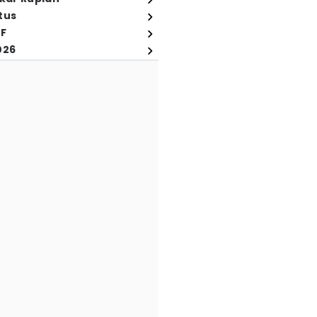
tus
FF
026