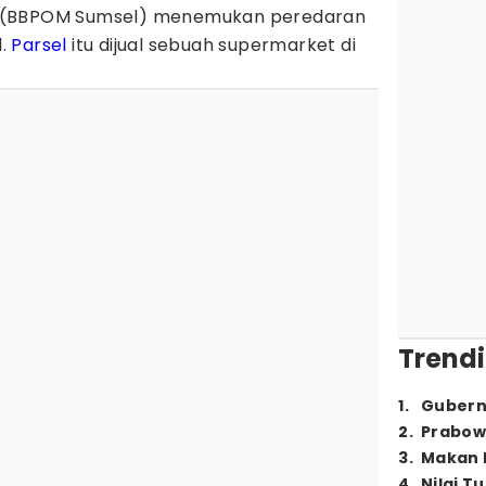
 (BBPOM Sumsel) menemukan peredaran
l.
Parsel
itu dijual sebuah supermarket di
Trendi
1
.
Gubern
2
.
Prabow
3
.
Makan B
4
.
Nilai T