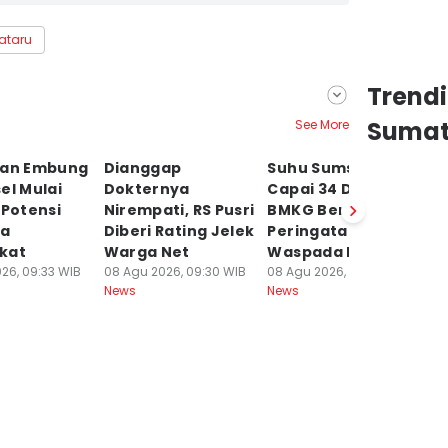
ataru
Trend
Sumat
See More
dan Embung
Dianggap
Suhu Sumsel
W
el Mulai
Dokternya
Capai 34 Derajat,
Bi
 Potensi
Nirempati, RS Pusri
BMKG Beri
P
la
Diberi Rating Jelek
Peringatan
M
kat
Warga Net
Waspada Karhutla
M
26, 09:33 WIB
08 Agu 2026, 09:30 WIB
08 Agu 2026, 08:20 WIB
C
News
News
07
Ne