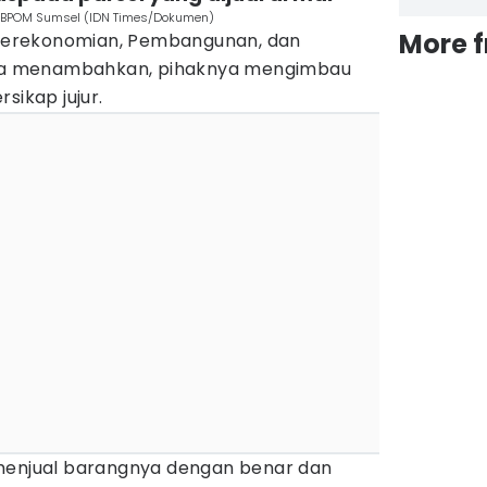
BBPOM Sumsel (IDN Times/Dokumen)
More 
g Perekonomian, Pembangunan, dan
izia menambahkan, pihaknya mengimbau
sikap jujur.
 menjual barangnya dengan benar dan