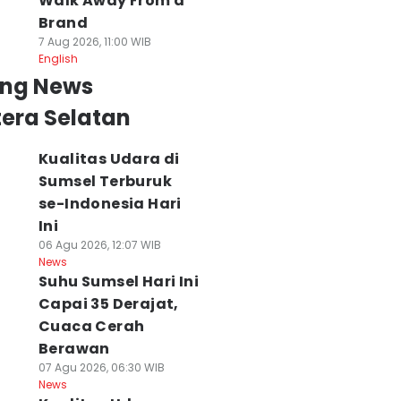
Walk Away From a
Brand
7 Aug 2026, 11:00 WIB
English
ing News
era Selatan
arga Sumsel
Menhut Raja Juli
Macet Jalintim
Kualitas Udara di
sa Dapat Bibit
Minta Perusahaan
Mulai Terurai, K
Sumsel Terburuk
ohon Gratis
Jaga Wilayah Dari
17 Talang Kelapa
se-Indonesia Hari
odal KTP,
Karhutla
Masih Terparah
Ini
enhut Beberkan
07 Agu 2026, 17:58 WIB
07 Agu 2026, 17:45 WIB
News
News
aranya
06 Agu 2026, 12:07 WIB
 Agu 2026, 20:34 WIB
News
ws
Suhu Sumsel Hari Ini
Capai 35 Derajat,
Cuaca Cerah
Berawan
07 Agu 2026, 06:30 WIB
News