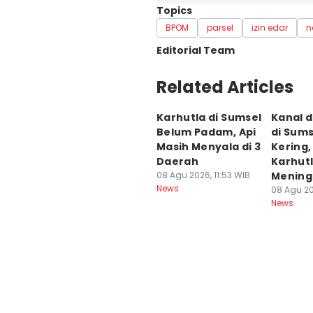
Topics
BPOM
parsel
izin edar
n
Editorial Team
Editor
Related Articles
Feny Maulia Agustin
Karhutla di Sumsel
Kanal 
Editor
Belum Padam, Api
di Sums
Deryardli Tiarhendi
Masih Menyala di 3
Kering,
Daerah
Karhut
08 Agu 2026, 11:53 WIB
Mening
News
08 Agu 20
News