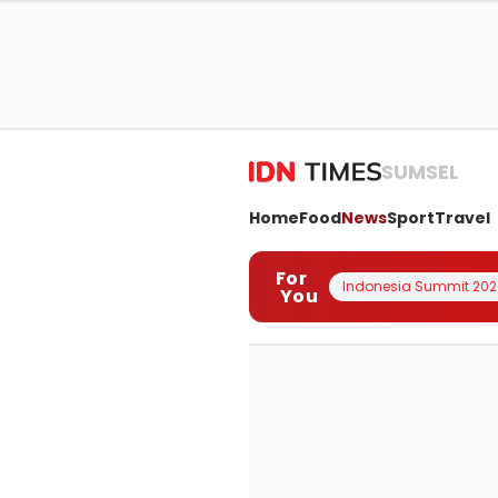
SUMSEL
Home
Food
News
Sport
Travel
For
Indonesia Summit 202
You