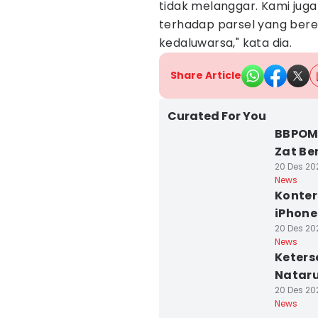
tidak melanggar. Kami jug
terhadap parsel yang bere
kedaluwarsa," kata dia.
Share Article
Curated For You
BBPOM
Zat Be
20 Des 202
News
Konter
iPhone
20 Des 20
News
Keters
Nataru
20 Des 202
News