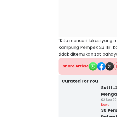
"Kita mencari lokasi yang
Kampung Pempek 26 Ilir. K
tidak ditemukan zat bahaya,
Share Article
Curated For You
Ssttt.
Menga
02 Sep 202
News
30 Per
Palem