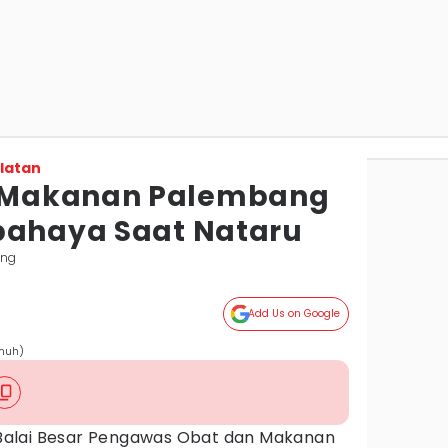
latan
 Makanan Palembang
bahaya Saat Nataru
ang
Add Us on Google
nmuh)
Balai Besar Pengawas Obat dan Makanan