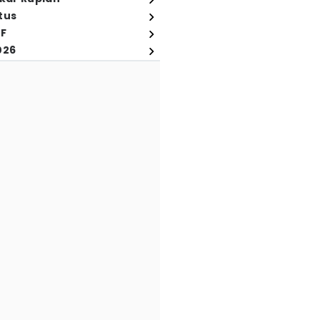
tus
FF
026