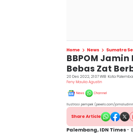
Home
News
Sumatra Se
BBPOM Jamin
Bebas Zat Ber
20 Des 2022, 21:07 WIB
Kota Palemb
Feny Maulia Agustin
News
Channel
Ilustrasi pempek (pexels.com/jamaludi
Share Article
Palembang, IDN Times
- 