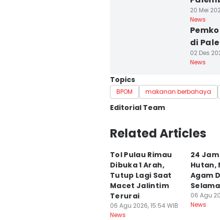
20 Mei 202
News
Pemko
di Pal
02 Des 202
News
Topics
BPOM
makanan berbahaya
Editorial Team
Editor
Related Articles
Feny Maulia Agustin
Tol Pulau Rimau
24 Jam 
Editor
Dibuka 1 Arah,
Hutan, 
Deryardli Tiarhendi
Tutup Lagi Saat
Agam D
Macet Jalintim
Selama
Terurai
06 Agu 20
News
06 Agu 2026, 15:54 WIB
News