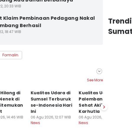
2, 20:33 WIB
t Klaim Pembinaan Pedagang Nakal
Trend
embang Berhasil
Sumat
2, 18:47 WIB
Formalin
See More
Hilang di
Kualitas Udara di
Kualitas Udara
A
Nenek di
Sumsel Terburuk
Palembang Tidak
Ul
itemukan
se-Indonesia Hari
Sehat Akibat Asap
S
t
Ini
Karhutla
Ra
26, 14:46 WIB
06 Agu 2026, 12:07 WIB
06 Agu 2026, 10:02 WIB
Kl
News
News
06
Ne