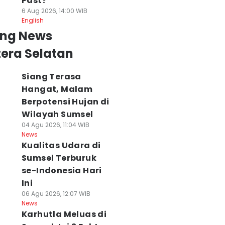
Past?
6 Aug 2026, 14:00 WIB
English
ing News
era Selatan
Siang Terasa
Hangat, Malam
Berpotensi Hujan di
Wilayah Sumsel
04 Agu 2026, 11:04 WIB
News
Kualitas Udara di
Sumsel Terburuk
da Cacing dan
Update Terbaru
Waspada! Suhu d
at di MBG
Harga Tiket dan
Sumsel Hari Ini
se-Indonesia Hari
ekolah Musi
Jadwal Kapal Feri
Capai 35 Derajat
Ini
was, Ini
TAA-Bangka
Cuaca Cerah
06 Agu 2026, 12:07 WIB
arifikasi SPPG
Agustus
Mendominasi
News
 Agu 2026, 09:53 WIB
06 Agu 2026, 08:07 WIB
06 Agu 2026, 06:07 WI
Karhutla Meluas di
ws
News
News