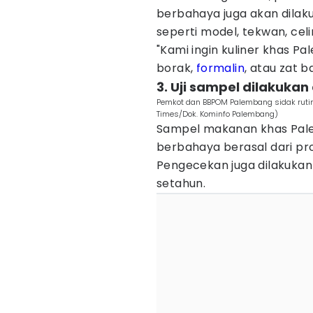
berbahaya juga akan dilak
seperti model, tekwan, ce
"Kami ingin kuliner khas P
borak,
formalin
, atau zat b
3. Uji sampel dilakukan 
Pemkot dan BBPOM Palembang sidak rutin
Times/Dok. Kominfo Palembang)
Sampel makanan khas Palem
berbahaya berasal dari pro
Pengecekan juga dilakukan 
setahun.