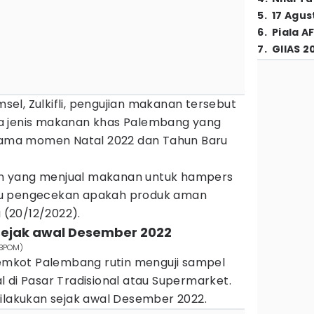
5
.
17 Agus
6
.
Piala A
7
.
GIIAS 2
el, Zulkifli, pengujian makanan tersebut
a jenis makanan khas Palembang yang
elama momen Natal 2022 dan Tahun Baru
n yang menjual makanan untuk hampers
perlu pengecekan apakah produk aman
a (20/12/2022).
 sejak awal Desember 2022
 BBPOM)
mkot Palembang rutin menguji sampel
 di Pasar Tradisional atau Supermarket.
dilakukan sejak awal Desember 2022.