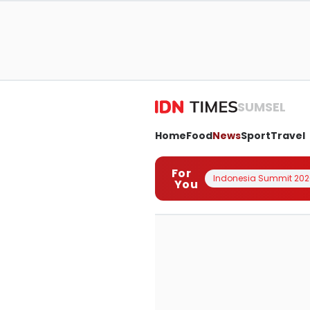
SUMSEL
Home
Food
News
Sport
Travel
For
Indonesia Summit 202
You