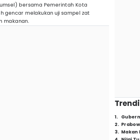
umsel) bersama Pemerintah Kota
h gencar melakukan uji sampel zat
n makanan.
Trendi
1
.
Gubern
2
.
Prabow
3
.
Makan B
4
.
Nilai T