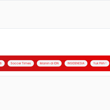
6
Soccer Times
Iklanin di IDN
INSIDENESIA
Yuk Pilih !