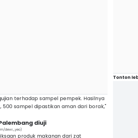
Tonton leb
ngujian terhadap sampel pempek. Hasilnya
, 500 sampel dipastikan aman dari borak,"
 Palembang diuji
om/dewi_yeo)
riksaan produk makanan dari zat