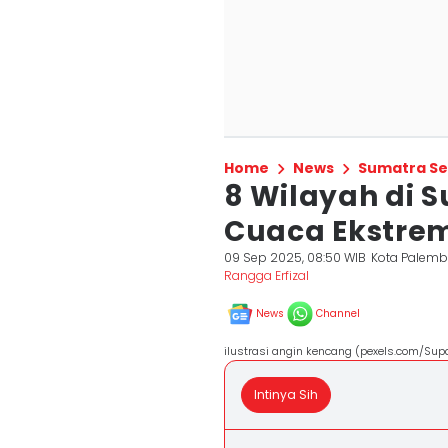
Home
News
Sumatra Se
8 Wilayah di
Cuaca Ekstrem
09 Sep 2025, 08:50 WIB
Kota Palem
Rangga Erfizal
News
Channel
ilustrasi angin kencang (pexels.com/Sup
Intinya Sih