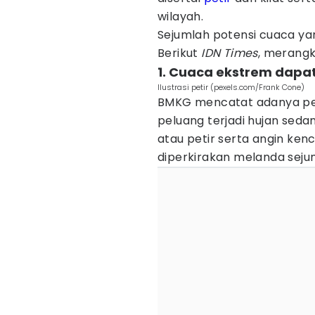
wilayah.
Sejumlah potensi cuaca y
Berikut
IDN Times
, merangk
1. Cuaca ekstrem dapat 
Ilustrasi petir (pexels.com/Frank Cone)
BMKG mencatat adanya pen
peluang terjadi hujan sedan
atau petir serta angin kenc
diperkirakan melanda sejum