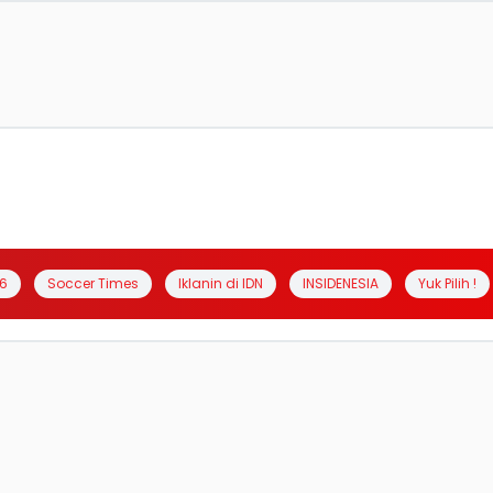
6
Soccer Times
Iklanin di IDN
INSIDENESIA
Yuk Pilih !