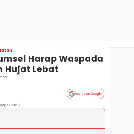
latan
 Sumsel Harap Waspada
 Hujat Lebat
bang
Add Us on Google
areg Suksai)