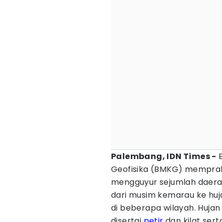
Palembang, IDN Times -
B
Geofisika (BMKG) memprak
mengguyur sejumlah daerah
dari musim kemarau ke huj
di beberapa wilayah. Hujan
disertai
petir
dan kilat sert