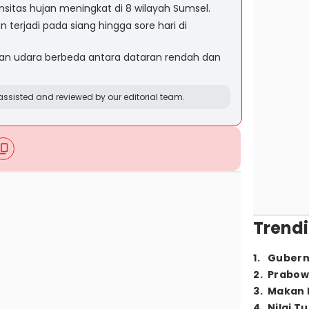
itas hujan meningkat di 8 wilayah Sumsel.
 terjadi pada siang hingga sore hari di
an udara berbeda antara dataran rendah dan
ssisted and reviewed by our editorial team.
Trendi
1
.
Gubern
2
.
Prabow
3
.
Makan B
4
.
Nilai T