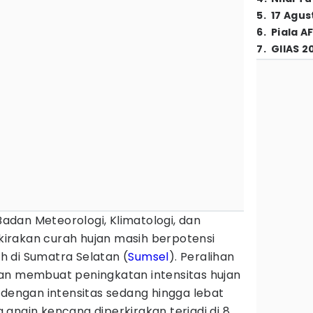
5
.
17 Agus
6
.
Piala A
7
.
GIIAS 2
adan Meteorologi, Klimatologi, dan
irakan curah hujan masih berpotensi
 di Sumatra Selatan (
Sumsel
). Peralihan
an membuat peningkatan intensitas hujan
 dengan intensitas sedang hingga lebat
a angin kencang diperkirakan terjadi di 8