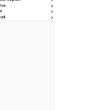
tus
FF
026