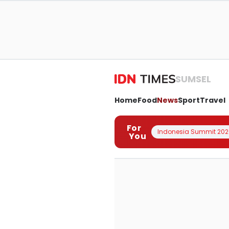
SUMSEL
Home
Food
News
Sport
Travel
For
Indonesia Summit 202
You