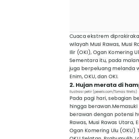
Cuaca ekstrem diprakirakan
wilayah Musi Rawas, Musi 
Ilir (OKI), Ogan Komering U
Sementara itu, pada malam 
juga berpeluang melanda w
Enim, OKU, dan OKI.
2. Hujan merata di ham
Ilustrasi petir (pexels.com/Tomas Wells)
Pada pagi hari, sebagian b
hingga berawan.Memasuki s
berawan dengan potensi hu
Rawas, Musi Rawas Utara, E
Ogan Komering Ulu (OKU) T
OKU Selatan, Prabumulih, L