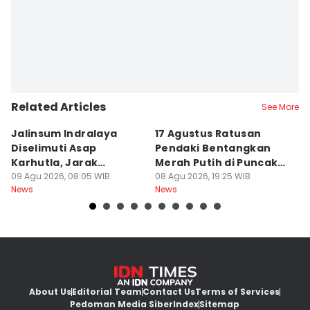
Related Articles
See More
Jalinsum Indralaya
17 Agustus Ratusan
E
Diselimuti Asap
Pendaki Bentangkan
M
Karhutla, Jarak
Merah Putih di Puncak
R
Pandang 30 Meter
09 Agu 2026, 08:05 WIB
Dempo
08 Agu 2026, 19:25 WIB
8
08
News
News
Ne
About Us
Editorial Team
Contact Us
Terms of Services
Pedoman Media Siber
Index
Sitemap