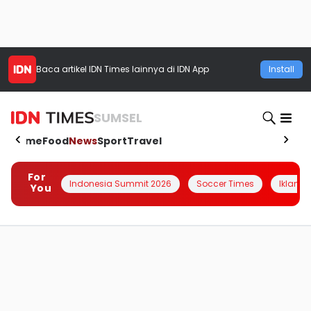
Baca artikel
IDN Times
lainnya di IDN App
Install
SUMSEL
Home
Food
News
Sport
Travel
For
Indonesia Summit 2026
Soccer Times
Iklanin 
You