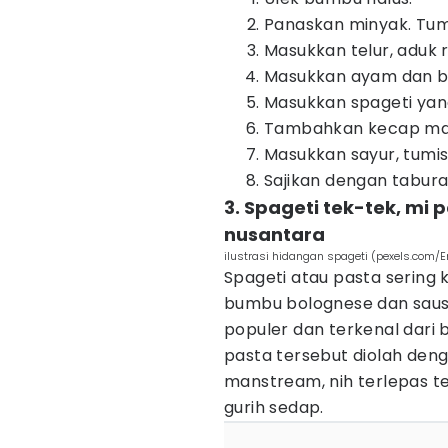
Panaskan minyak. Tum
Masukkan telur, aduk r
Masukkan ayam dan ba
Masukkan spageti yan
Tambahkan kecap mani
Masukkan sayur, tumi
Sajikan dengan tabur
3. Spageti tek-tek, m
nusantara
ilustrasi hidangan spageti (pexels.com/E
Spageti atau pasta sering 
bumbu bolognese dan saus 
populer dan terkenal dari b
pasta tersebut diolah den
manstream, nih terlepas te
gurih sedap.