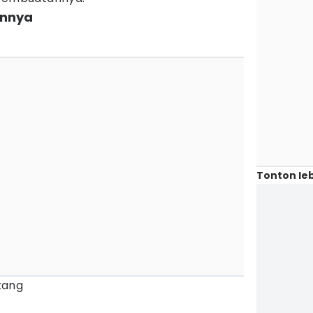
annya
Tonton leb
tang