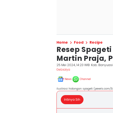
Home
Food
Recipe
Resep Spageti
Martin Praja, 
25 Mei 2024, 14:23 WIB
Kab. Banyuas
Gebialya
News
Channel
ilustrasi hidangan spageti (pexels.com/E
Intinya Sih