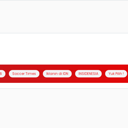
6
Soccer Times
Iklanin di IDN
INSIDENESIA
Yuk Pilih !