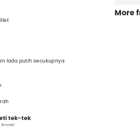
More 
llet
an lada putih secukupnya
h
erah
ti tek-tek
Briscoe)