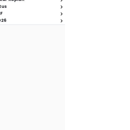
tus
FF
026