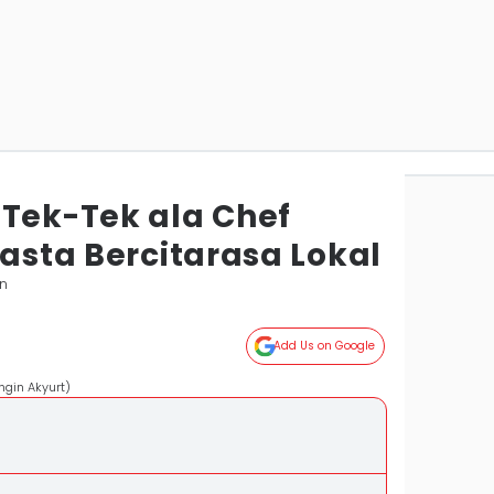
 Tek-Tek ala Chef
Pasta Bercitarasa Lokal
in
Add Us on Google
ngin Akyurt)