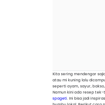
Kita sering mendengar sajia
atau mi kuning lalu dicam
seperti ayam, sayur, bakso,
Namun kini ada resep tek-te
spageti
. Ini bisa jadi ins
bumbu lokal. Berikut cara