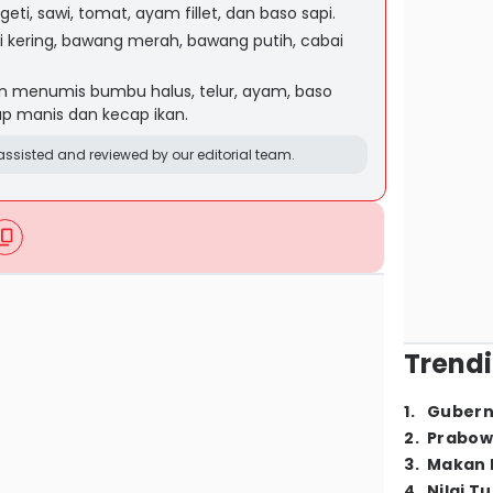
geti, sawi, tomat, ayam fillet, dan baso sapi.
bi kering, bawang merah, bawang putih, cabai
menumis bumbu halus, telur, ayam, baso
ap manis dan kecap ikan.
ssisted and reviewed by our editorial team.
Trendi
1
.
Gubern
2
.
Prabow
3
.
Makan B
4
.
Nilai T