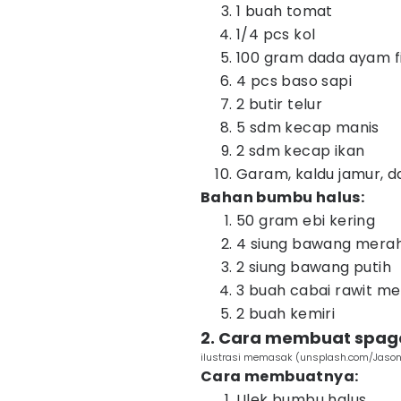
1 buah tomat
1/4 pcs kol
100 gram dada ayam fi
4 pcs baso sapi
2 butir telur
5 sdm kecap manis
2 sdm kecap ikan
Garam, kaldu jamur, d
Bahan bumbu halus:
50 gram ebi kering
4 siung bawang mera
2 siung bawang putih
3 buah cabai rawit m
2 buah kemiri
2. Cara membuat spage
ilustrasi memasak (unsplash.com/Jason 
Cara membuatnya:
Ulek bumbu halus.