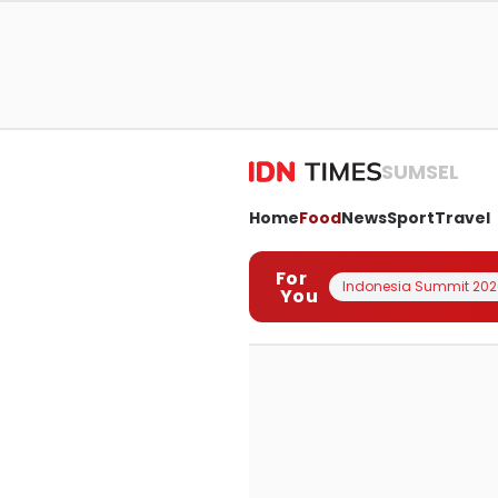
SUMSEL
Home
Food
News
Sport
Travel
For
Indonesia Summit 202
You