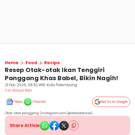
Home
Food
Recipe
Resep Otak-otak Ikan Tenggiri
Panggang Khas Babel, Bikin Nagih!
21 Feb 2025, 08:30 WIB
Kota Palembang
Cici Nasya Nita
News
Channel
Add Us on Google
Otak-otak panggang (instagram.com/@otakotakase)
Share Article