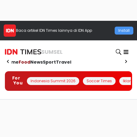
Baca artikel
IDN Times
lainnya di IDN App
Install
SUMSEL
Home
Food
News
Sport
Travel
For
Indonesia Summit 2026
Soccer Times
Iklanin 
You