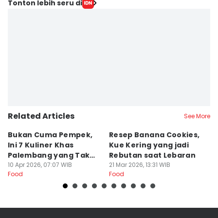
Tonton lebih seru di
Related Articles
See More
Bukan Cuma Pempek,
Resep Banana Cookies,
T
Ini 7 Kuliner Khas
Kue Kering yang jadi
K
Palembang yang Tak
Rebutan saat Lebaran
O
Kalah Enak
10 Apr 2026, 07:07 WIB
21 Mar 2026, 13:31 WIB
L
20
Food
Food
Fo