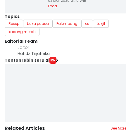
02 Mar 2025, 21:15 WIB
Food
Topics
Resep
buka puasa
Palembang
es
takjil
kacang merah
Editorial Team
Editor
Hafidz Trijatnika
Tonton lebih seru di
Related Articles
See More