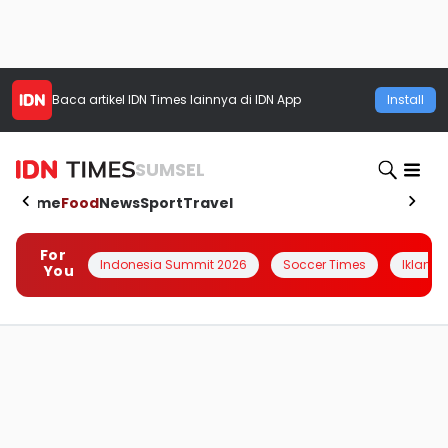
Baca artikel
IDN Times
lainnya di IDN App
Install
SUMSEL
Home
Food
News
Sport
Travel
For
Indonesia Summit 2026
Soccer Times
Iklanin 
You