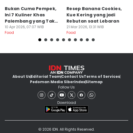
Bukan Cuma Pempek,
Resep Banana Cookies,
T
Ini 7 Kuliner Khas
Kue Kering yang jadi
K
Palembang yang Tak
Rebutan saat Lebaran
O
Kalah Enak
10 Apr 2026, 07:07 WIB
21 Mar 2026, 13:31 WIB
L
20
Food
Food
Fo
About Us
Editorial Team
Contact Us
Terms of Services
Pedoman Media Siber
Index
Sitemap
Follow Us
Download
© 2026 IDN. All Rights Reserved.