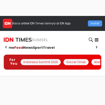
Baca artikel
IDN Times
lainnya di IDN App
Install
SUMSEL
Home
Food
News
Sport
Travel
For
Indonesia Summit 2026
Soccer Times
Iklanin 
You