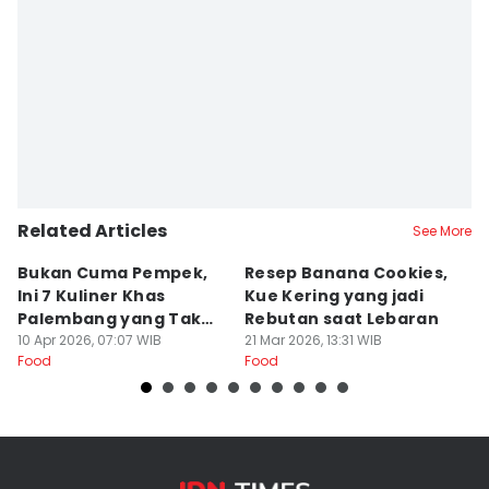
Related Articles
See More
Bukan Cuma Pempek,
Resep Banana Cookies,
T
Ini 7 Kuliner Khas
Kue Kering yang jadi
K
Palembang yang Tak
Rebutan saat Lebaran
O
Kalah Enak
10 Apr 2026, 07:07 WIB
21 Mar 2026, 13:31 WIB
L
20
Food
Food
Fo