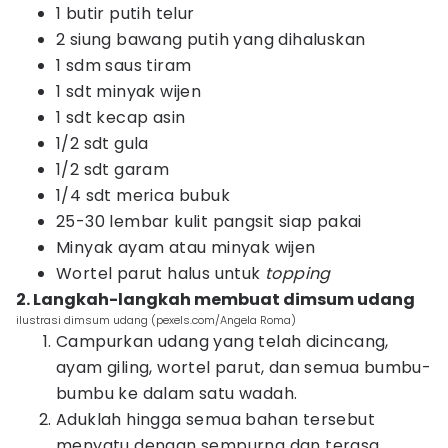
1 butir putih telur
2 siung bawang putih yang dihaluskan
1 sdm saus tiram
1 sdt minyak wijen
1 sdt kecap asin
1/2 sdt gula
1/2 sdt garam
1/4 sdt merica bubuk
25-30 lembar kulit pangsit siap pakai
Minyak ayam atau minyak wijen
Wortel parut halus untuk
topping
2. Langkah-langkah membuat dimsum udang
ilustrasi dimsum udang (pexels.com/Angela Roma)
Campurkan udang yang telah dicincang,
ayam giling, wortel parut, dan semua bumbu-
bumbu ke dalam satu wadah.
Aduklah hingga semua bahan tersebut
menyatu dengan sempurna dan terasa