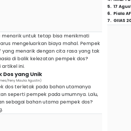
5
.
17 Agus
6
.
Piala A
7
.
GIIAS 2
i menarik untuk tetap bisa menikmati
arus mengeluarkan biaya mahal. Pempek
if yang menarik dengan cita rasa yang tak
ahasia di balik kelezatan pempek dos?
rtikel ini.
 Dos yang Unik
imes/Feny Maulia Agustin)
ek dos terletak pada bahan utamanya
kan seperti pempek pada umumnya. Lalu,
an sebagai bahan utama pempek dos?
g.