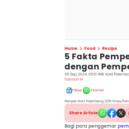
Home
Food
Recipe
5 Fakta Pemp
dengan Pempe
06 Sep 2024, 05:10 WIB
Kota Palemb
Fatimah M
News
Channel
Pempek khas Palembang (IDN Times/Feny
Share Article
Bagi para penggemar
pem