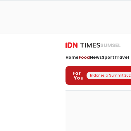
SUMSEL
Home
Food
News
Sport
Travel
For
Indonesia Summit 202
You