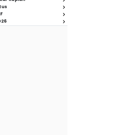
tus
FF
026