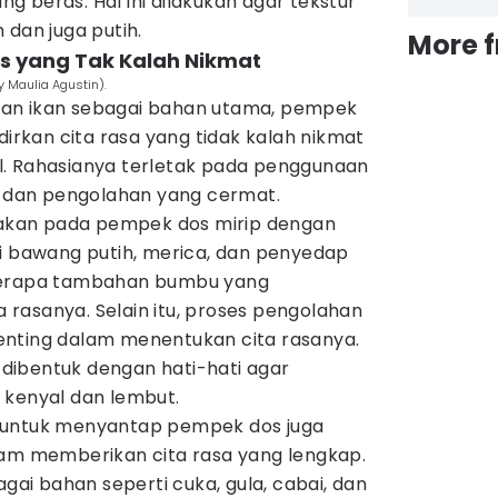
 beras. Hal ini dilakukan agar tekstur
 dan juga putih.
More 
os yang Tak Kalah Nikmat
 Maulia Agustin).
an ikan sebagai bahan utama, pempek
kan cita rasa yang tidak kalah nikmat
l. Rahasianya terletak pada penggunaan
dan pengolahan yang cermat.
kan pada pempek dos mirip dengan
ti bawang putih, merica, dan penyedap
berapa tambahan bumbu yang
rasanya. Selain itu, proses pengolahan
enting dalam menentukan cita rasanya.
dibentuk dengan hati-hati agar
 kenyal dan lembut.
 untuk menyantap pempek dos juga
lam memberikan cita rasa yang lengkap.
agai bahan seperti cuka, gula, cabai, dan