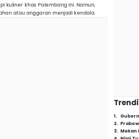
i kuliner khas Palembang ini. Namun,
ahan atau anggaran menjadi kendala.
Trendi
1
.
Gubern
2
.
Prabow
3
.
Makan B
4
.
Nilai T