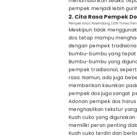
menambahkan sedikit tepung
pempek menjadi lebih gurih
2. Cita Rasa Pempek D
Pempek khas Palembang (IDN Times/Feny
Meskipun tidak menggunak
dos tetap mampu menghadir
dengan pempek tradisiona
bumbu-bumbu yang tepat 
Bumbu-bumbu yang diguna
pempek tradisional, seper
rasa. Namun, ada juga be
memberikan keunikan pada 
pempek dos juga sangat p
Adonan pempek dos harus 
menghasilkan tekstur yang
Kuah cuko yang digunakan
memiliki peran penting da
Kuah cuko terdiri dari berb