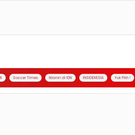
6
Soccer Times
Iklanin di IDN
INSIDENESIA
Yuk Pilih !