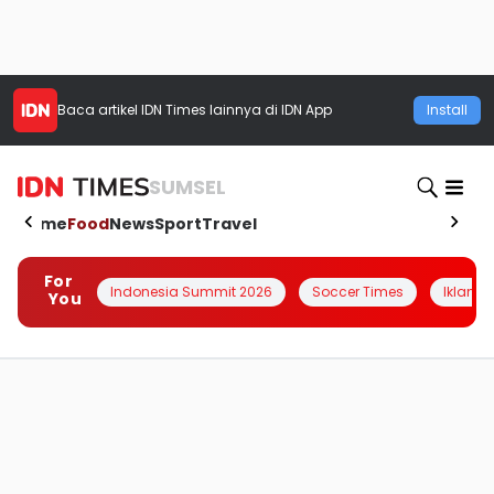
Baca artikel
IDN Times
lainnya di IDN App
Install
SUMSEL
Home
Food
News
Sport
Travel
For
Indonesia Summit 2026
Soccer Times
Iklanin 
You