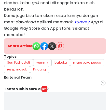
dicoba, kalau
gak
nanti ditenggelamkan oleh
beliau loh.
Kamu juga bisa temukan resep lainnya dengan
men-
download
aplikasi memasak
Yummy
App
di
Google Play Store dan App Store. Selamat
mencoba!
Share Article
Topics
Susi Pudjiastuti
yummy
berbuka
menu buka puasa
resep masak
Pindang
Editorial Team
Editor
Tonton lebih seru di
Feny Maulia Agustin
Editor
Deryardli Tiarhendi