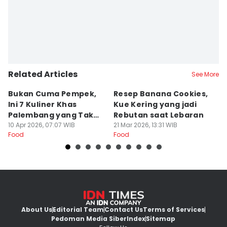
Related Articles
See More
Bukan Cuma Pempek,
Resep Banana Cookies,
T
Ini 7 Kuliner Khas
Kue Kering yang jadi
K
Palembang yang Tak
Rebutan saat Lebaran
O
Kalah Enak
10 Apr 2026, 07:07 WIB
21 Mar 2026, 13:31 WIB
L
20
Food
Food
Fo
About Us
Editorial Team
Contact Us
Terms of Services
Pedoman Media Siber
Index
Sitemap