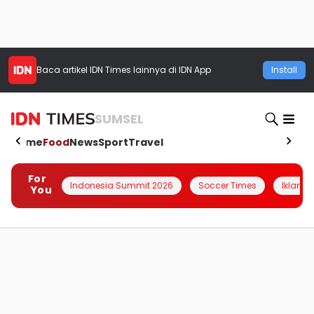
Baca artikel
IDN Times
lainnya di IDN App
Install
SUMSEL
Home
Food
News
Sport
Travel
For
Indonesia Summit 2026
Soccer Times
Iklanin 
You