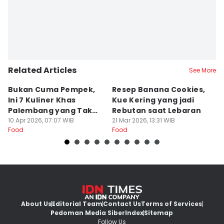
Related Articles
See More
Bukan Cuma Pempek,
Resep Banana Cookies,
T
Ini 7 Kuliner Khas
Kue Kering yang jadi
K
Palembang yang Tak
Rebutan saat Lebaran
O
Kalah Enak
10 Apr 2026, 07:07 WIB
21 Mar 2026, 13:31 WIB
L
20
Food
Food
Fo
About Us
Editorial Team
Contact Us
Terms of Services
Pedoman Media Siber
Index
Sitemap
Follow Us