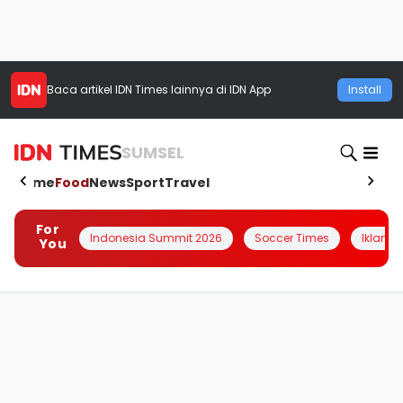
Baca artikel
IDN Times
lainnya di IDN App
Install
SUMSEL
Home
Food
News
Sport
Travel
For
Indonesia Summit 2026
Soccer Times
Iklanin 
You