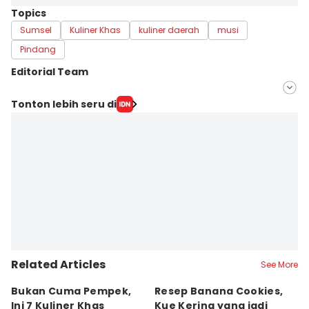
Topics
Sumsel
Kuliner Khas
kuliner daerah
musi
Pindang
Editorial Team
Editor
Tonton lebih seru di
Feny Maulia Agustin
Editor
Deryardli Tiarhendi
Related Articles
See More
Bukan Cuma Pempek,
Resep Banana Cookies,
T
Ini 7 Kuliner Khas
Kue Kering yang jadi
K