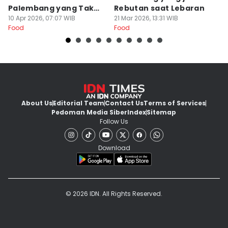
Palembang yang Tak
Rebutan saat Lebaran
O
Kalah Enak
10 Apr 2026, 07:07 WIB
21 Mar 2026, 13:31 WIB
L
20
Food
Food
Fo
About Us
Editorial Team
Contact Us
Terms of Services
Pedoman Media Siber
Index
Sitemap
Follow Us
Download
© 2026 IDN. All Rights Reserved.