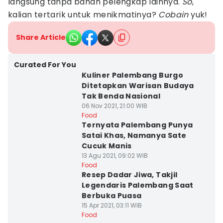
langsung tanpa bahan pelengkap lainnya.
So
,
kalian tertarik untuk menikmatinya?
Cobain
yuk!
Share Article
Curated For You
Kuliner Palembang Burgo
Ditetapkan Warisan Budaya
Tak Benda Nasional
06 Nov 2021, 21:00 WIB
Food
Ternyata Palembang Punya
Satai Khas, Namanya Sate
Cucuk Manis
13 Agu 2021, 09:02 WIB
Food
Resep Dadar Jiwa, Takjil
Legendaris Palembang Saat
Berbuka Puasa
15 Apr 2021, 03:11 WIB
Food