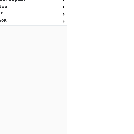
tus
FF
026