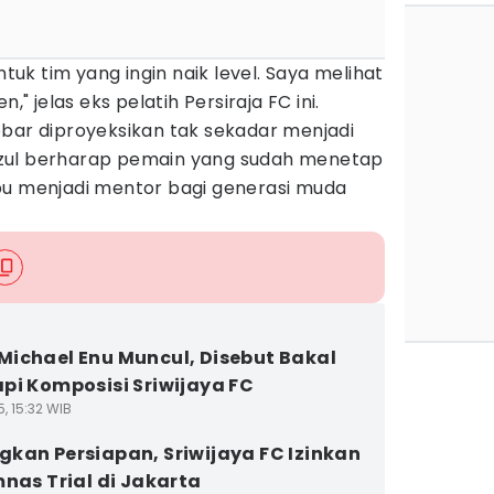
ntuk tim yang ingin naik level. Saya melihat
," jelas eks pelatih Persiraja FC ini.
obar diproyeksikan tak sekadar menjadi
zul berharap pemain yang sudah menetap
pu menjadi mentor bagi generasi muda
ichael Enu Muncul, Disebut Bakal
pi Komposisi Sriwijaya FC
5, 15:32 WIB
kan Persiapan, Sriwijaya FC Izinkan
mnas Trial di Jakarta