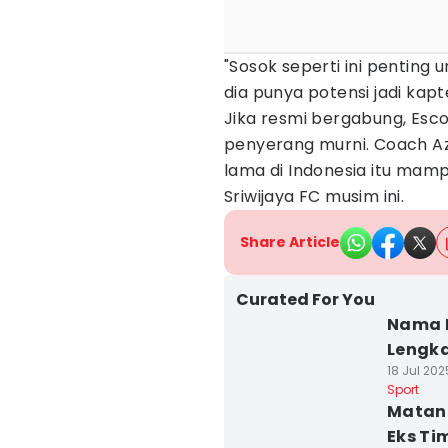
"Sosok seperti ini penting u
dia punya potensi jadi kapten
Jika resmi bergabung, Esc
penyerang murni. Coach A
lama di Indonesia itu mam
Sriwijaya FC musim ini.
Share Article
Curated For You
Nama M
Lengka
18 Jul 202
Sport
Matang
Eks Ti