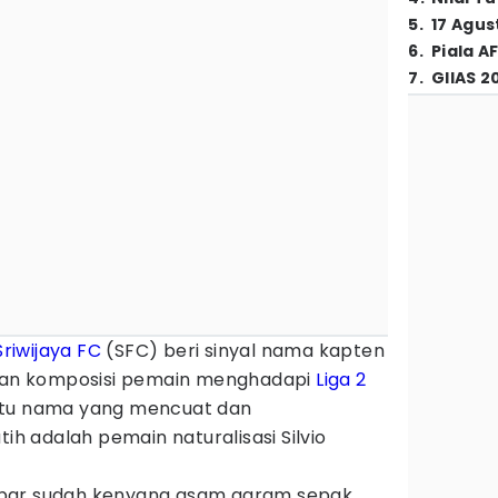
5
.
17 Agus
6
.
Piala A
7
.
GIIAS 2
Sriwijaya FC
(SFC) beri sinyal nama kapten
an komposisi pemain menghadapi
Liga 2
atu nama yang mencuat dan
tih adalah pemain naturalisasi Silvio
bar sudah kenyang asam garam sepak