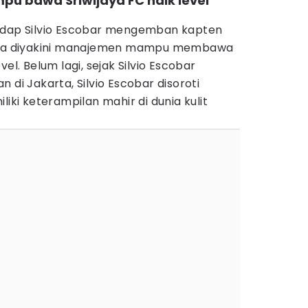
mpu bawa Sriwijaya FC naik level
hadap Silvio Escobar mengemban kapten
 dia diyakini manajemen mampu membawa
el. Belum lagi, sejak Silvio Escobar
 di Jakarta, Silvio Escobar disoroti
liki keterampilan mahir di dunia kulit