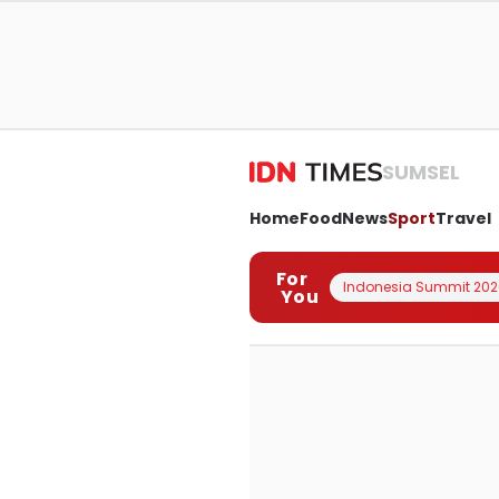
SUMSEL
Home
Food
News
Sport
Travel
For
Indonesia Summit 202
You