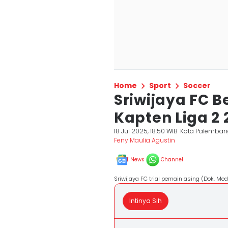
Home
Sport
Soccer
Sriwijaya FC B
Kapten Liga 2 
18 Jul 2025, 18:50 WIB
Kota Palemban
Feny Maulia Agustin
News
Channel
Sriwijaya FC trial pemain asing (Dok. Medi
Intinya Sih