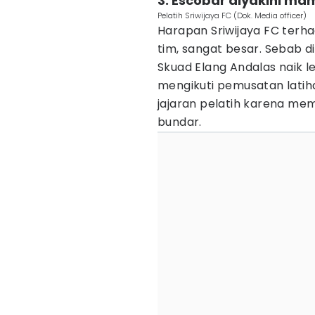
3. Escobar diyakini ma
Pelatih Sriwijaya FC (Dok. Media officer)
Harapan Sriwijaya FC ter
tim, sangat besar. Sebab
Skuad Elang Andalas naik lev
mengikuti pemusatan latihan
jajaran pelatih karena memi
bundar.