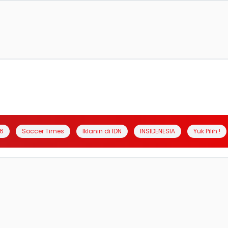
6
Soccer Times
Iklanin di IDN
INSIDENESIA
Yuk Pilih !