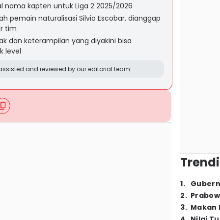
al nama kapten untuk Liga 2 2025/2026
pemain naturalisasi Silvio Escobar, dianggap
r tim
ak dan keterampilan yang diyakini bisa
 level
ssisted and reviewed by our editorial team.
Trendi
1
.
Gubern
2
.
Prabow
3
.
Makan B
4
.
Nilai T