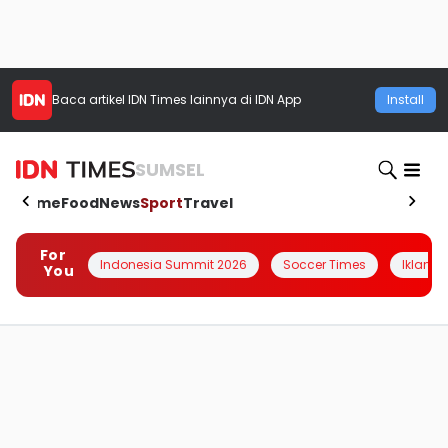
Baca artikel
IDN Times
lainnya di IDN App
Install
SUMSEL
Home
Food
News
Sport
Travel
For
Indonesia Summit 2026
Soccer Times
Iklanin 
You