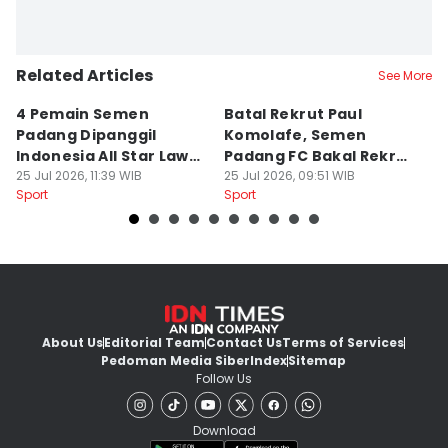
Related Articles
See More
4 Pemain Semen
Batal Rekrut Paul
P
Padang Dipanggil
Komolafe, Semen
S
Indonesia All Star Lawan
Padang FC Bakal Rekrut
Uj
Aston Villa
25 Jul 2026, 11:39 WIB
Striker Baru
25 Jul 2026, 09:51 WIB
24
Sport
Sport
Sp
About Us
Editorial Team
Contact Us
Terms of Services
Pedoman Media Siber
Index
Sitemap
Follow Us
Download