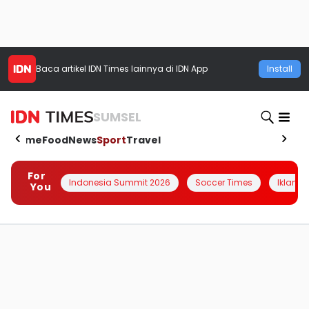
Baca artikel
IDN Times
lainnya di IDN App
Install
SUMSEL
Home
Food
News
Sport
Travel
For
Indonesia Summit 2026
Soccer Times
Iklanin 
You