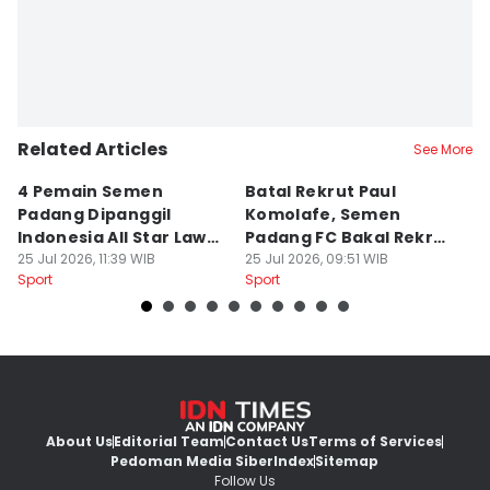
Related Articles
See More
4 Pemain Semen
Batal Rekrut Paul
P
Padang Dipanggil
Komolafe, Semen
S
Indonesia All Star Lawan
Padang FC Bakal Rekrut
Uj
Aston Villa
25 Jul 2026, 11:39 WIB
Striker Baru
25 Jul 2026, 09:51 WIB
24
Sport
Sport
Sp
About Us
Editorial Team
Contact Us
Terms of Services
Pedoman Media Siber
Index
Sitemap
Follow Us