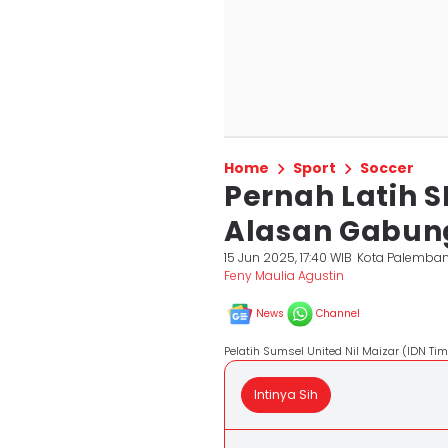
Home
Sport
Soccer
Pernah Latih S
Alasan Gabung
15 Jun 2025, 17:40 WIB
Kota Palemba
Feny Maulia Agustin
News
Channel
Pelatih Sumsel United Nil Maizar (IDN Ti
Intinya Sih