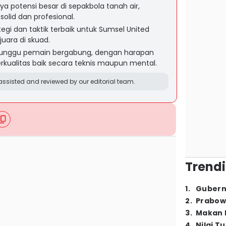
a potensi besar di sepakbola tanah air,
lid dan profesional.
tegi dan taktik terbaik untuk Sumsel United
ara di skuad.
unggu pemain bergabung, dengan harapan
ualitas baik secara teknis maupun mental.
ssisted and reviewed by our editorial team.
Trendi
1
.
Gubern
2
.
Prabow
3
.
Makan B
4
.
Nilai T