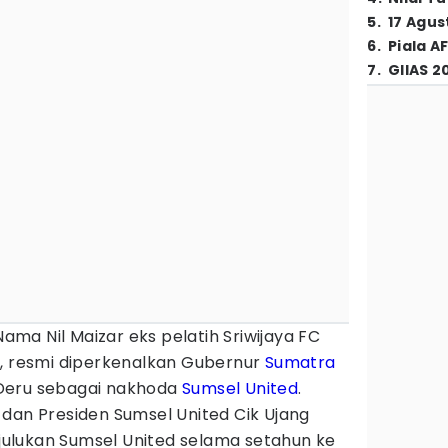
5
.
17 Agus
6
.
Piala A
7
.
GIIAS 2
Nama Nil Maizar eks pelatih Sriwijaya FC
u, resmi diperkenalkan Gubernur
Sumatra
Deru sebagai nakhoda
Sumsel United
.
dan Presiden Sumsel United Cik Ujang
l julukan Sumsel United selama setahun ke