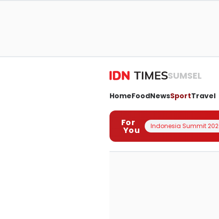
SUMSEL
Home
Food
News
Sport
Travel
For
Indonesia Summit 202
You