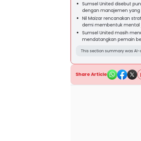
Sumsel United disebut puny
dengan manajemen yang so
Nil Maizar rencanakan stra
demi membentuk mental ju
Sumsel United masih men
mendatangkan pemain berk
This section summary was AI-a
Share Article