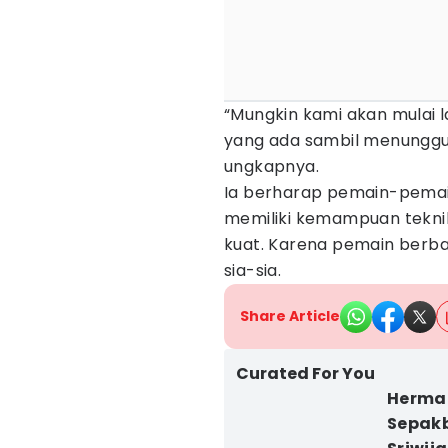
“Mungkin kami akan mulai l
yang ada sambil menunggu
ungkapnya.
Ia berharap pemain-pemai
memiliki kemampuan teknik 
kuat. Karena pemain berba
sia-sia.
Share Article
Curated For You
Herman
Sepakb