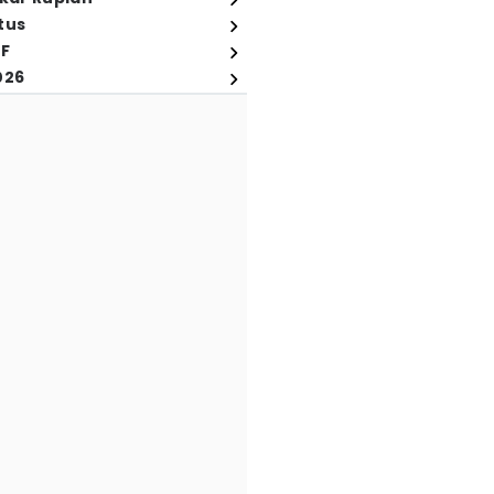
tus
FF
026