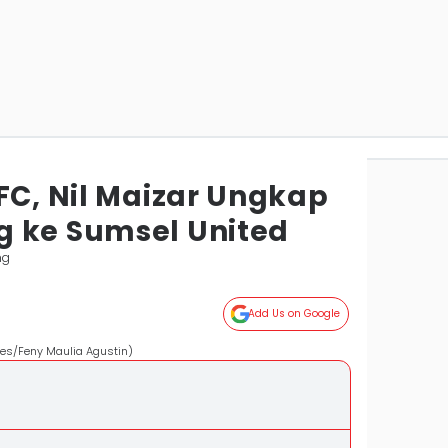
FC, Nil Maizar Ungkap
 ke Sumsel United
ng
Add Us on Google
mes/Feny Maulia Agustin)