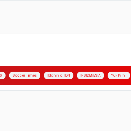
6
Soccer Times
Iklanin di IDN
INSIDENESIA
Yuk Pilih !