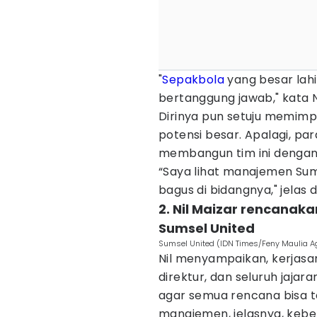
"
Sepakbola
yang besar lahi
bertanggung jawab," kata N
Dirinya pun setuju memimpi
potensi besar. Apalagi, p
membangun tim ini dengan 
“Saya lihat manajemen Sum
bagus di bidangnya," jelas d
2. Nil Maizar rencanaka
Sumsel United
Sumsel United (IDN Times/Feny Maulia A
Nil menyampaikan, kerjasa
direktur, dan seluruh jaja
agar semua rencana bisa t
manajemen, jelasnya, keber