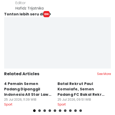
Editor
Hafidz Trijatnika
Tonton lebih seru di
Related Articles
See More
4 Pemain Semen
Batal Rekrut Paul
P
Padang Dipanggil
Komolafe, Semen
S
Indonesia All Star Lawan
Padang FC Bakal Rekrut
Uj
Aston Villa
25 Jul 2026, 11:39 WIB
Striker Baru
25 Jul 2026, 09:51 WIB
24
Sport
Sport
Sp