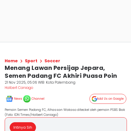
Home
Sport
Soccer
Menang Lawan Persijap Jepara,
Semen Padang FC Akhiri Puasa Poin
21 Nov 2025, 05:06 WIB
Kota Palembang
Halbert Caniago
News
Channel
Add Us on Google
Pemain Semen Padang FC, Alhassan Wakaso diteckel oleh pemain PSBS Biak
(Foto: IDN Times/Halbert Caniago)
Intinya Sih