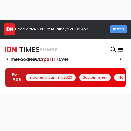
Baca artikel
IDN Times
lainnya di IDN App
Install
SUMSEL
Home
Food
News
Sport
Travel
For
Indonesia Summit 2026
Soccer Times
Iklanin 
You