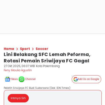
Home
Sport
Soccer
Lini Belakang SFC Lemah Peforma,
Rotasi Pemain Sriwijaya FC Gagal
27 Okt 2025, 06:07 WIB
Kota Palembang
Feny Maulia Agustin
News
Channel
Add Us on Google
Pelatih Sriwijaya FC Budi Sudarsono (Dok. IDN Times)
Intinya Sih