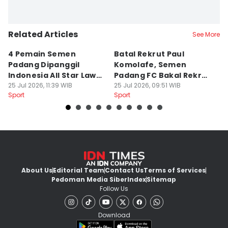
Related Articles
See More
4 Pemain Semen
Batal Rekrut Paul
P
Padang Dipanggil
Komolafe, Semen
S
Indonesia All Star Lawan
Padang FC Bakal Rekrut
Uj
Aston Villa
25 Jul 2026, 11:39 WIB
Striker Baru
25 Jul 2026, 09:51 WIB
24
Sport
Sport
Sp
About Us
Editorial Team
Contact Us
Terms of Services
Pedoman Media Siber
Index
Sitemap
Follow Us
Download