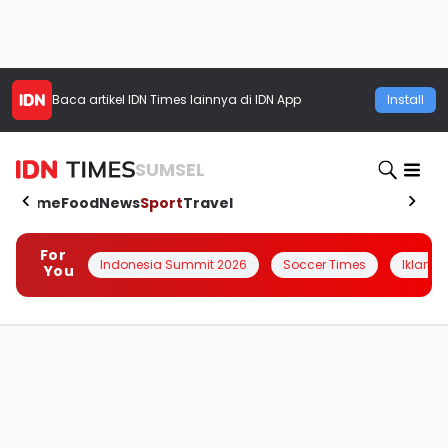
Baca artikel
IDN Times
lainnya di IDN App
Install
SUMSEL
Home
Food
News
Sport
Travel
For
Indonesia Summit 2026
Soccer Times
Iklanin 
You