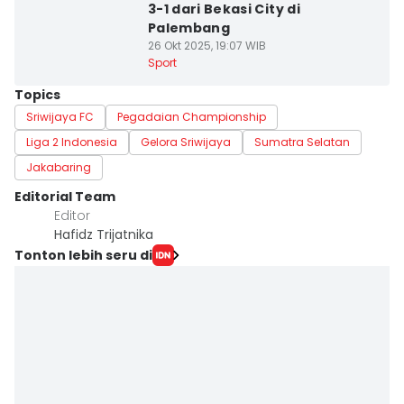
3-1 dari Bekasi City di
Palembang
26 Okt 2025, 19:07 WIB
Sport
Topics
Sriwijaya FC
Pegadaian Championship
Liga 2 Indonesia
Gelora Sriwijaya
Sumatra Selatan
Jakabaring
Editorial Team
Editor
Hafidz Trijatnika
Tonton lebih seru di