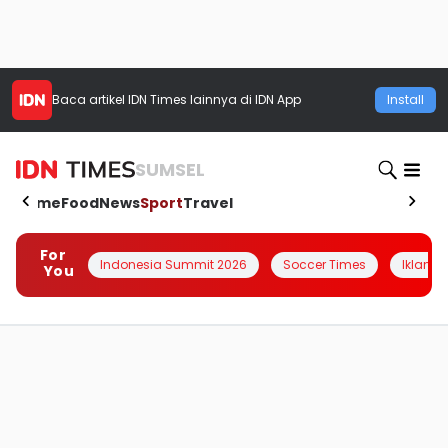
Baca artikel
IDN Times
lainnya di IDN App
Install
SUMSEL
Home
Food
News
Sport
Travel
For
Indonesia Summit 2026
Soccer Times
Iklanin 
You