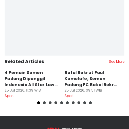
Feny Maulia Agustin
Editor
Deryardli Tiarhendi
Related Articles
See More
4 Pemain Semen
Batal Rekrut Paul
P
Padang Dipanggil
Komolafe, Semen
S
Indonesia All Star Lawan
Padang FC Bakal Rekrut
Uj
Aston Villa
25 Jul 2026, 11:39 WIB
Striker Baru
25 Jul 2026, 09:51 WIB
24
Sport
Sport
Sp