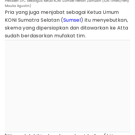
Presiden SFC sekaligus Ketua KONI Sumsel Hendri Zainudin (IDN Times/Feny
Maulia Agustin)
Pria yang juga menjabat sebagai Ketua Umum
KONI Sumatra Selatan (
Sumsel
) itu menyebutkan,
skema yang dipersiapkan dan ditawarkan ke Atta
sudah berdasarkan mufakat tim.