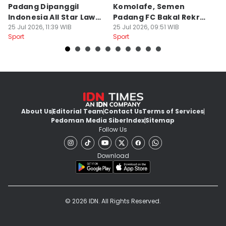
Padang Dipanggil
Komolafe, Semen
S
Indonesia All Star Lawan
Padang FC Bakal Rekrut
Uj
Aston Villa
25 Jul 2026, 11:39 WIB
Striker Baru
25 Jul 2026, 09:51 WIB
24
Sport
Sport
Sp
About Us
Editorial Team
Contact Us
Terms of Services
Pedoman Media Siber
Index
Sitemap
Follow Us
Download
© 2026 IDN. All Rights Reserved.