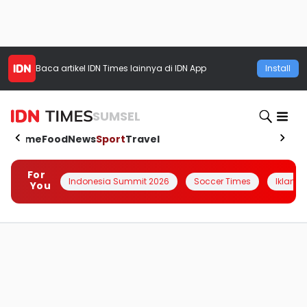
Baca artikel
IDN Times
lainnya di IDN App
Install
SUMSEL
Home
Food
News
Sport
Travel
For
Indonesia Summit 2026
Soccer Times
Iklanin 
You