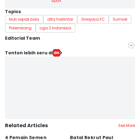
Sport
Topics
klub sepak bola
atta halilintar
Sriwijaya FC
Sumsel
Palembang
Liga 2 Indonesia
Editorial Team
Editor
Tonton lebih seru di
Feny Maulia Agustin
Editor
Deryardli Tiarhendi
Related Articles
See More
4 Pemain Semen
Batal Rekrut Paul
P