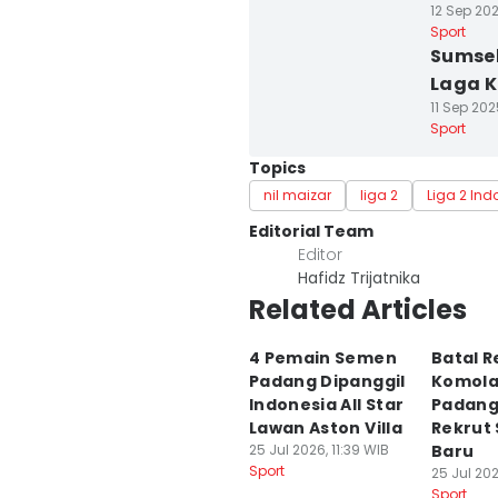
12 Sep 202
Sport
Sumsel
Laga K
11 Sep 202
Sport
Topics
nil maizar
liga 2
Liga 2 Ind
Editorial Team
Editor
Hafidz Trijatnika
Related Articles
4 Pemain Semen
Batal R
Padang Dipanggil
Komola
Indonesia All Star
Padang
Lawan Aston Villa
Rekrut 
25 Jul 2026, 11:39 WIB
Baru
Sport
25 Jul 202
Sport