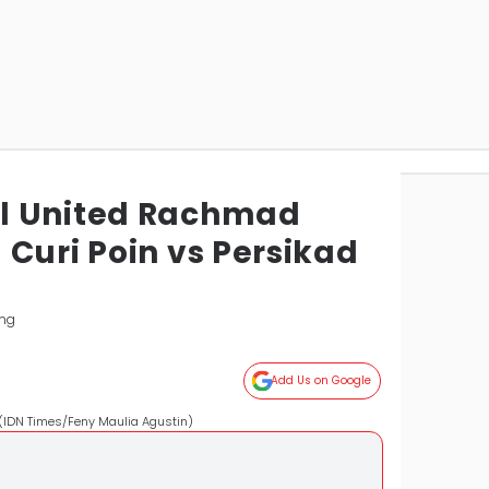
l United Rachmad
Curi Poin vs Persikad
ng
Add Us on Google
(IDN Times/Feny Maulia Agustin)