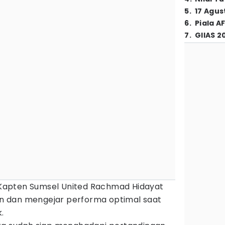
5
.
17 Agus
6
.
Piala A
7
.
GIIAS 2
Kapten Sumsel United Rachmad Hidayat
 dan mengejar performa optimal saat
.