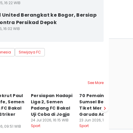
5, 16:22 WIB
 United Berangkat ke Bogor, Bersiap
ontra Persikad Depok
5, 16:02 WIB
onesia
Sriwijaya FC
See More
ekrut Paul
Persiapan Hadapi
70 Pemain Muda
3 
fe, Semen
Liga 2, Semen
Sumsel Berebut 6
F
 FC Bakal
Padang FC Bakal
Tiket Menuju
B
Striker
Uji Coba di Jogja
Garuda Academy
T
24 Jul 2026, 16:15 WIB
23 Jun 2026, 14:06 WIB
21
Sport
Sport
Sp
6, 09:51 WIB