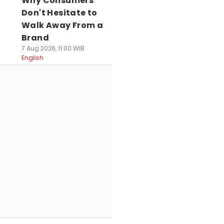
Why Consumers
Don't Hesitate to
Walk Away From a
Brand
7 Aug 2026, 11:00 WIB
English
Fakta Sriwijaya
Fakta Terkini
Sumsel United U-
C Pascakompetisi
Semen Padang FC
Lolos Final EPA
erakhir, Alarm
Degradasi: Turun
Championship
im Bubar?
Kasta ke Liga 2
2026
 Mei 2026, 07:25 WIB
18 Mei 2026, 11:09 WIB
13 Mei 2026, 15:04 WIB
ort
Sport
Sport