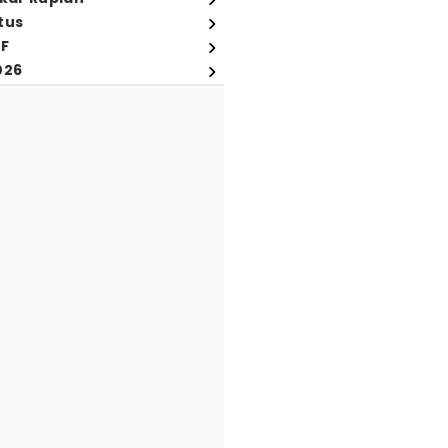
tus
FF
026