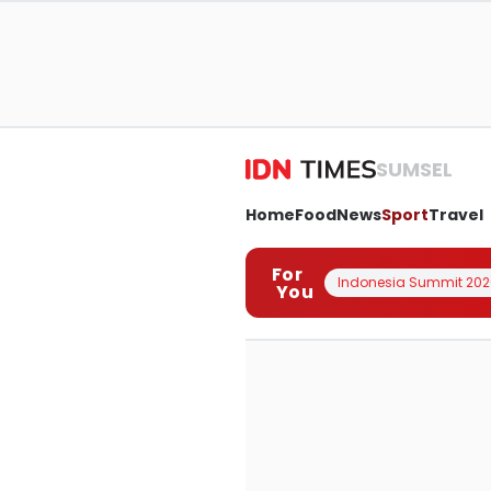
SUMSEL
Home
Food
News
Sport
Travel
For
Indonesia Summit 202
You