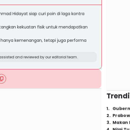
mad Hidayat siap curi poin di laga kontra
angkan kekuatan fisik untuk mendapatkan
kan hanya kemenangan, tetapi juga performa
ssisted and reviewed by our editorial team.
Trendi
1
.
Gubern
2
.
Prabow
3
.
Makan B
4
.
Nilai T