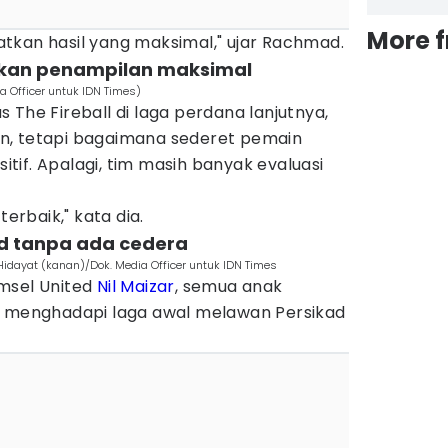
More 
tkan hasil yang maksimal," ujar Rachmad.
akan penampilan maksimal
a Officer untuk IDN Times)
 The Fireball di laga perdana lanjutnya,
n, tetapi bagaimana sederet pemain
if. Apalagi, tim masih banyak evaluasi
.
terbaik," kata dia.
ed tanpa ada cedera
Hidayat (kanan)/Dok. Media Officer untuk IDN Times
msel United
Nil Maizar
, semua anak
p menghadapi laga awal melawan Persikad