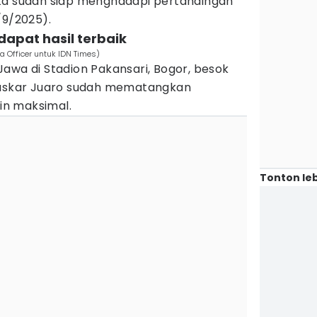
ta sudah siap menghadapi pertandingan
/9/2025).
dapat hasil terbaik
a Officer untuk IDN Times)
awa di Stadion Pakansari, Bogor, besok
 Laskar Juaro sudah mematangkan
oin maksimal.
Tonton leb