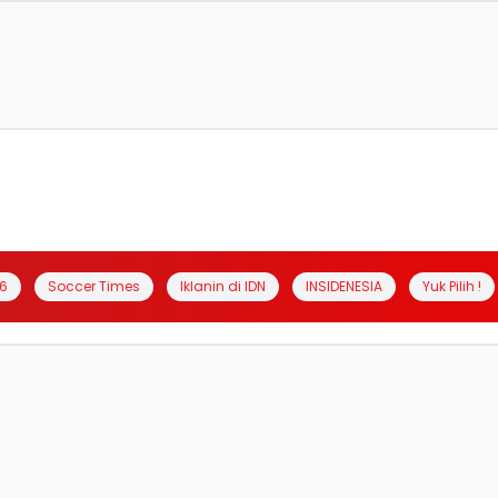
6
Soccer Times
Iklanin di IDN
INSIDENESIA
Yuk Pilih !