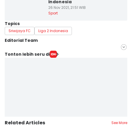
Indonesia
26 Nov 2021, 21:51 WIB
Sport
Topics
Sriwijaya FC
Liga 2 Indonesia
Editorial Team
Editor
Tonton lebih seru di
Feny Maulia Agustin
Editor
Deryardli Tiarhendi
Related Articles
See More