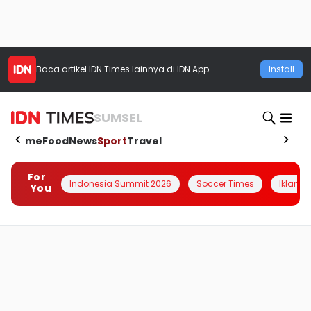
Baca artikel
IDN Times
lainnya di IDN App
Install
SUMSEL
Home
Food
News
Sport
Travel
For
Indonesia Summit 2026
Soccer Times
Iklanin 
You