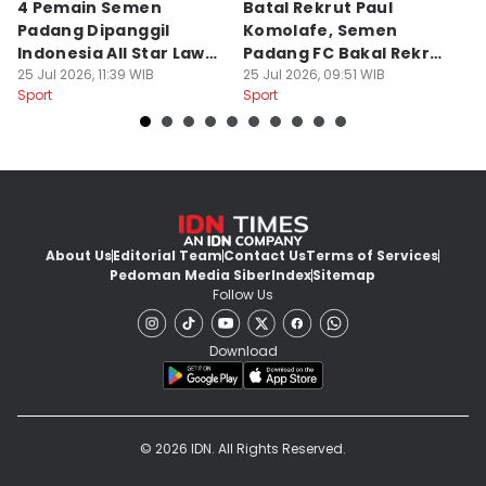
4 Pemain Semen
Batal Rekrut Paul
P
Padang Dipanggil
Komolafe, Semen
S
Indonesia All Star Lawan
Padang FC Bakal Rekrut
Uj
Aston Villa
25 Jul 2026, 11:39 WIB
Striker Baru
25 Jul 2026, 09:51 WIB
24
Sport
Sport
Sp
About Us
Editorial Team
Contact Us
Terms of Services
Pedoman Media Siber
Index
Sitemap
Follow Us
Download
© 2026 IDN. All Rights Reserved.