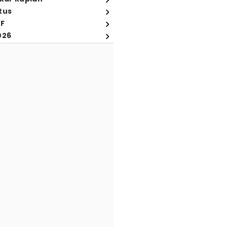
tus
FF
026