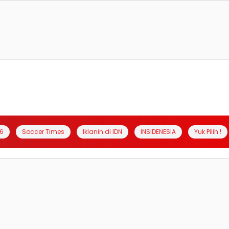
6
Soccer Times
Iklanin di IDN
INSIDENESIA
Yuk Pilih !