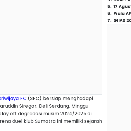
5
.
17 Agus
6
.
Piala A
7
.
GIIAS 2
Sriwijaya FC
(SFC) bersiap menghadapi
ruddin Siregar, Deli Serdang, Minggu
play off degradasi musim 2024/2025 di
ena duel klub Sumatra ini memiliki sejarah