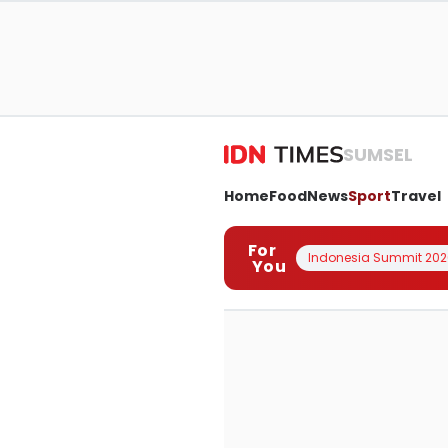
SUMSEL
Home
Food
News
Sport
Travel
For
Indonesia Summit 202
You