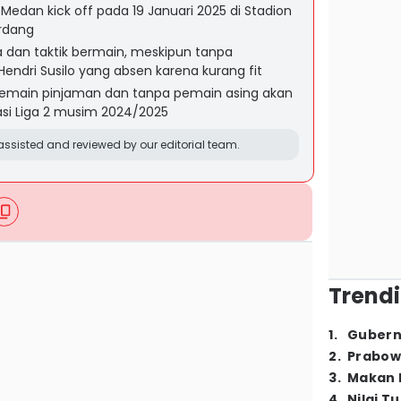
 Medan kick off pada 19 Januari 2025 di Stadion
erdang
 dan taktik bermain, meskipun tanpa
Hendri Susilo yang absen karena kurang fit
emain pinjaman dan tanpa pemain asing akan
dasi Liga 2 musim 2024/2025
ssisted and reviewed by our editorial team.
Trendi
1
.
Gubern
2
.
Prabow
3
.
Makan B
4
.
Nilai T