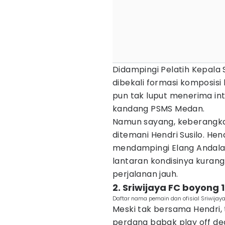
Didampingi Pelatih Kepala S
dibekali formasi komposisi 
pun tak luput menerima intr
kandang PSMS Medan.
Namun sayang, keberangka
ditemani Hendri Susilo. Hen
mendampingi Elang Andalas
lantaran kondisinya kurang
perjalanan jauh.
2. Sriwijaya FC boyon
Daftar nama pemain dan ofisial Sriwijaya
Meski tak bersama Hendri, 
perdana babak play off de