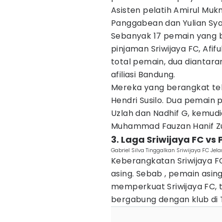
Asisten pelatih Amirul Mukm
Panggabean dan Yulian Sya
Sebanyak 17 pemain yang 
pinjaman Sriwijaya FC, Afif
total pemain, dua diantar
afiliasi Bandung.
Mereka yang berangkat telah
Hendri Susilo. Dua pemain 
Uzlah dan Nadhif G, kemudi
Muhammad Fauzan Hanif Zu
3. Laga Sriwijaya FC v
Gabriel Silva Tinggalkan Sriwijaya FC Je
Keberangkatan Sriwijaya F
asing. Sebab , pemain asin
memperkuat Sriwijaya FC, 
bergabung dengan klub di 