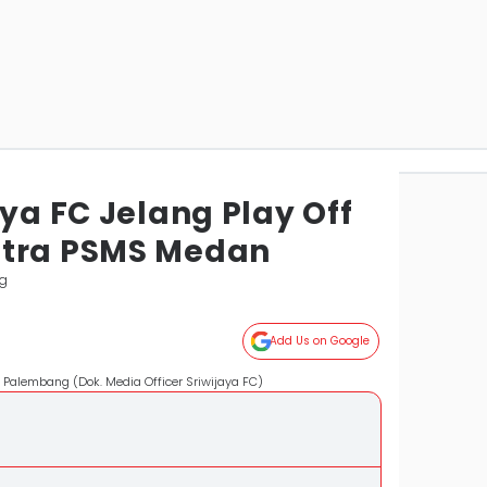
aya FC Jelang Play Off
ntra PSMS Medan
g
Add Us on Google
 Palembang (Dok. Media Officer Sriwijaya FC)