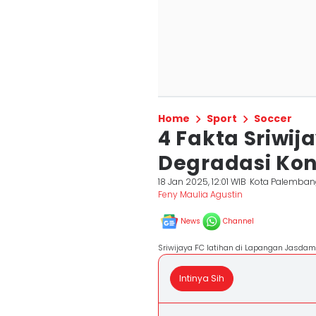
Home
Sport
Soccer
4 Fakta Sriwij
Degradasi Ko
18 Jan 2025, 12:01 WIB
Kota Palemban
Feny Maulia Agustin
News
Channel
Sriwijaya FC latihan di Lapangan Jasdam
Intinya Sih