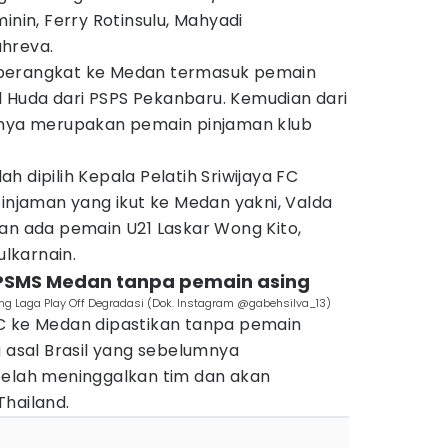
inin, Ferry Rotinsulu, Mahyadi
hreva.
berangkat ke Medan termasuk pemain
ul Huda dari PSPS Pekanbaru. Kemudian dari
anya merupakan pemain pinjaman klub
 dipilih Kepala Pelatih Sriwijaya FC
pinjaman yang ikut ke Medan yakni, Valda
an ada pemain U21 Laskar Wong Kito,
lkarnain.
s PSMS Medan tanpa pemain asing
lang Laga Play Off Degradasi (Dok. Instagram @gabehsilva_13)
C ke Medan dipastikan tanpa pemain
g asal Brasil yang sebelumnya
telah meninggalkan tim dan akan
Thailand.