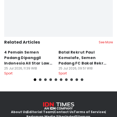
Deryardli Tiarhendi
Related Articles
See More
4 Pemain Semen
Batal Rekrut Paul
P
Padang Dipanggil
Komolafe, Semen
S
Indonesia All Star Lawan
Padang FC Bakal Rekrut
Uj
Aston Villa
25 Jul 2026, 11:39 WIB
Striker Baru
25 Jul 2026, 09:51 WIB
24
Sport
Sport
Sp
About Us
Editorial Team
Contact Us
Terms of Services
Pedoman Media Siber
Index
Sitemap