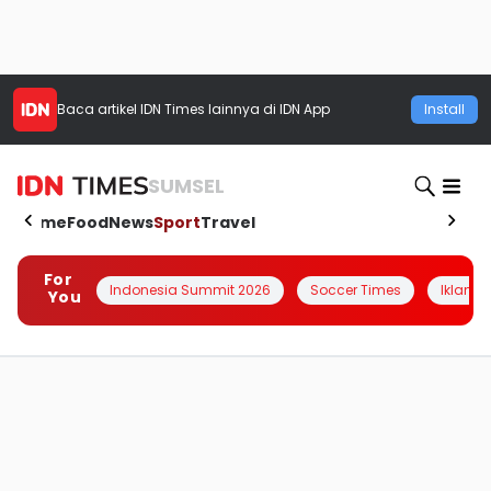
Baca artikel
IDN Times
lainnya di IDN App
Install
SUMSEL
Home
Food
News
Sport
Travel
For
Indonesia Summit 2026
Soccer Times
Iklanin 
You