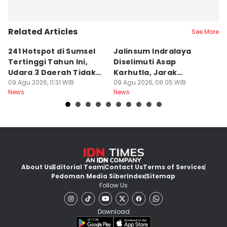
Related Articles
See More
241 Hotspot di Sumsel
Jalinsum Indralaya
1
Tertinggi Tahun Ini,
Diselimuti Asap
P
Udara 3 Daerah Tidak
Karhutla, Jarak
M
Sehat
09 Agu 2026, 11:31 WIB
Pandang 30 Meter
09 Agu 2026, 08:05 WIB
D
08
News
News
Ne
About Us
Editorial Team
Contact Us
Terms of Services
Pedoman Media Siber
Index
Sitemap
Follow Us
Download