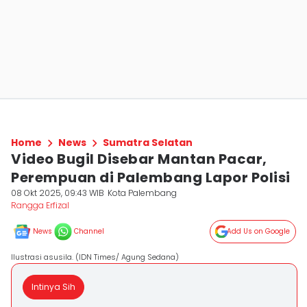
Home
News
Sumatra Selatan
Video Bugil Disebar Mantan Pacar,
Perempuan di Palembang Lapor Polisi
08 Okt 2025, 09:43 WIB
Kota Palembang
Rangga Erfizal
News
Channel
Add Us on Google
Ilustrasi asusila. (IDN Times/ Agung Sedana)
Intinya Sih