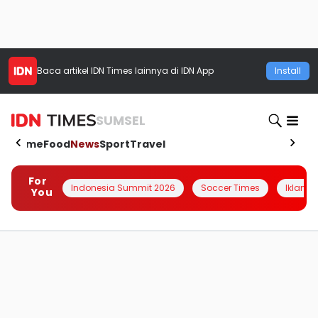
Baca artikel
IDN Times
lainnya di IDN App
Install
SUMSEL
Home
Food
News
Sport
Travel
For
Indonesia Summit 2026
Soccer Times
Iklanin 
You