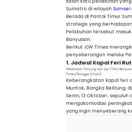
salah satu pelabuhan yang
Sumatra di wilayah
Sumsel
Berada di Pantai Timur Su
strategis yang berhadapan
Pelabuhan tersebut masuk 
Banyuasin.
Berikut
IDN Times
merangku
penyeberangan melalui Pel
1. Jadwal Kapal Feri Ru
Pelabuhan Tanjung Api-api (TAA) Banyuas
Times/Rangga Erfizal)
Keberangkatan kapal feri 
Muntok, Bangka Belitung, di
Senin, 13 Oktober, sepuluh
mengakomodasi peningkat
yang ingin menyeberang ke