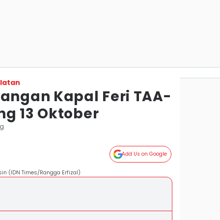
latan
rangan Kapal Feri TAA-
ng 13 Oktober
ng
Add Us on Google
in (IDN Times/Rangga Erfizal)