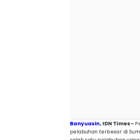
Banyuasin
, IDN Times -
P
pelabuhan terbesar di Sum
salah satu pelabuhan yang