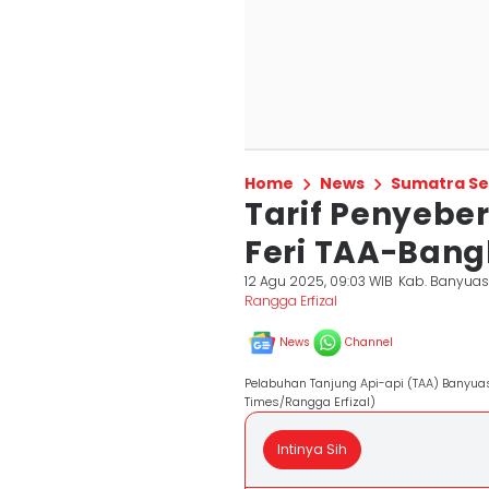
Home
News
Sumatra Se
Tarif Penyeb
Feri TAA-Bang
12 Agu 2025, 09:03 WIB
Kab. Banyuas
Rangga Erfizal
News
Channel
Pelabuhan Tanjung Api-api (TAA) Banyuas
Times/Rangga Erfizal)
Intinya Sih