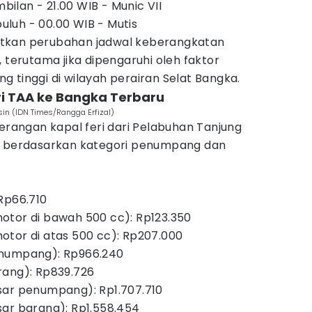
lan - 21.00 WIB - Munic VII
luh - 00.00 WIB - Mutis
tkan perubahan jadwal keberangkatan
 terutama jika dipengaruhi oleh faktor
 tinggi di wilayah perairan Selat Bangka.
eri TAA ke Bangka Terbaru
in (IDN Times/Rangga Erfizal)
berangan kapal feri dari Pelabuhan Tanjung
a, berdasarkan kategori penumpang dan
Rp66.710
otor di bawah 500 cc): Rp123.350
tor di atas 500 cc): Rp207.000
enumpang): Rp966.240
rang): Rp839.726
sar penumpang): Rp1.707.710
ar barang): Rp1.558.454