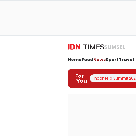
SUMSEL
Home
Food
News
Sport
Travel
For
Indonesia Summit 202
You