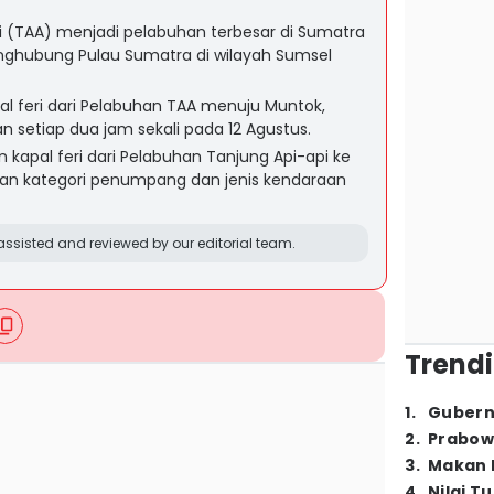
i (TAA) menjadi pelabuhan terbesar di Sumatra
enghubung Pulau Sumatra di wilayah Sumsel
l feri dari Pelabuhan TAA menuju Muntok,
an setiap dua jam sekali pada 12 Agustus.
 kapal feri dari Pelabuhan Tanjung Api-api ke
kan kategori penumpang dan jenis kendaraan
ssisted and reviewed by our editorial team.
Trendi
1
.
Gubern
2
.
Prabow
3
.
Makan B
4
.
Nilai T