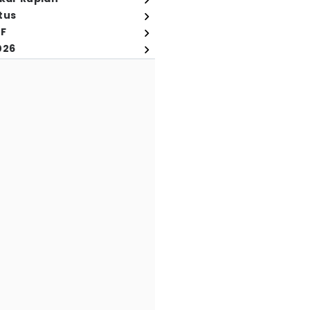
tus
FF
026