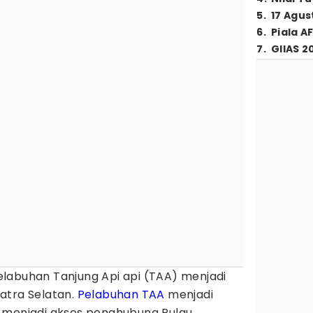
5
.
17 Agus
6
.
Piala A
7
.
GIIAS 2
elabuhan Tanjung Api api (TAA) menjadi
atra Selatan.
Pelabuhan TAA
menjadi
 menjadi akses penghubung Pulau