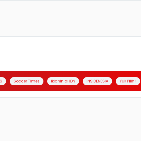
6
Soccer Times
Iklanin di IDN
INSIDENESIA
Yuk Pilih !