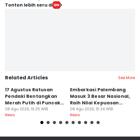
Tonton lebih seru di
Related Articles
See More
17 Agustus Ratusan
Embarkasi Palembang
K
Pendaki Bentangkan
Masuk 3 Besar Nasional,
B
Merah Putih di Puncak
Raih Nilai Kepuasan
M
Dempo
08 Agu 2026, 19:25 WIB
86,65
08 Agu 2026, 15:24 WIB
08
News
News
Ne