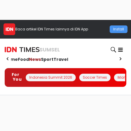
Baca artikel
IDN Times
lainnya di IDN App
Install
SUMSEL
Home
Food
News
Sport
Travel
For
Indonesia Summit 2026
Soccer Times
Iklanin 
You