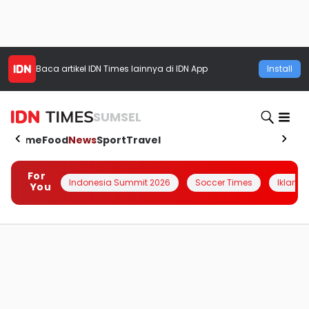
Baca artikel
IDN Times
lainnya di IDN App
Install
SUMSEL
Home
Food
News
Sport
Travel
For
Indonesia Summit 2026
Soccer Times
Iklanin 
You