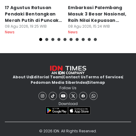
17 Agustus Ratusan
Embarkasi Palembang
K
Pendaki Bentangkan
Masuk 3 Besar Nasional,
B
Merah Putih di Puncak
Raih Nilai Kepuasan
M
Dempo
08 Agu 2026, 19:25 WIB
86,65
08 Agu 2026, 15:24 WIB
08
News
News
Ne
About Us
Editorial Team
Contact Us
Terms of Services
Pedoman Media Siber
Index
Sitemap
Follow Us
Download
© 2026 IDN. All Rights Reserved.