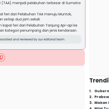
i (TAA) menjadi pelabuhan terbesar di Sumatra
l feri dari Pelabuhan TAA menuju Muntok,
n setiap dua jam sekali.
 kapal feri dari Pelabuhan Tanjung Api-api ke
kan kategori penumpang dan jenis kendaraan.
ssisted and reviewed by our editorial team.
Trendi
1
.
Gubern
2
.
Prabow
3
.
Makan B
4
.
Nilai T