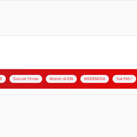
6
Soccer Times
Iklanin di IDN
INSIDENESIA
Yuk Pilih !