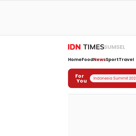
SUMSEL
Home
Food
News
Sport
Travel
For
Indonesia Summit 202
You