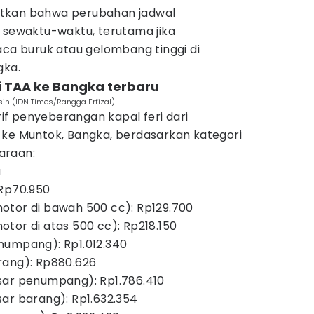
tkan bahwa perubahan jadwal
i sewaktu-waktu, terutama jika
aca buruk atau gelombang tinggi di
gka.
ri TAA ke Bangka terbaru
in (IDN Times/Rangga Erfizal)
arif penyeberangan kapal feri dari
 ke Muntok, Bangka, berdasarkan kategori
araan:
u
 Rp70.950
otor di bawah 500 cc): Rp129.700
tor di atas 500 cc): Rp218.150
numpang): Rp1.012.340
rang): Rp880.626
sar penumpang): Rp1.786.410
ar barang): Rp1.632.354