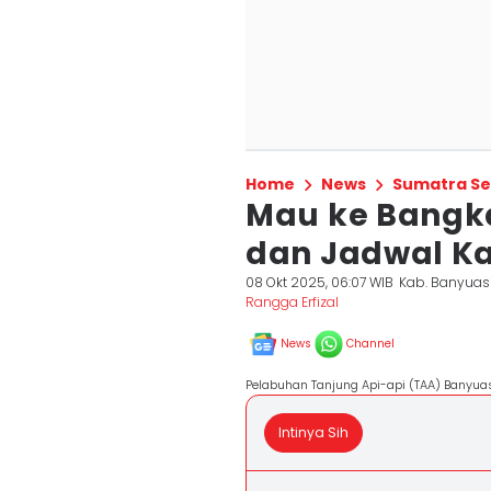
Home
News
Sumatra Se
Mau ke Bangka
dan Jadwal Ka
08 Okt 2025, 06:07 WIB
Kab. Banyuas
Rangga Erfizal
News
Channel
Pelabuhan Tanjung Api-api (TAA) Banyuas
Intinya Sih