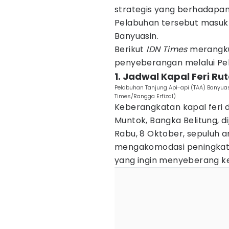
strategis yang berhadapan
Pelabuhan tersebut masuk 
Banyuasin.
Berikut
IDN Times
merangku
penyeberangan melalui Pel
1. Jadwal Kapal Feri Ru
Pelabuhan Tanjung Api-api (TAA) Banyuas
Times/Rangga Erfizal)
Keberangkatan kapal feri 
Muntok, Bangka Belitung, di
Rabu, 8 Oktober, sepuluh a
mengakomodasi peningkat
yang ingin menyeberang ke