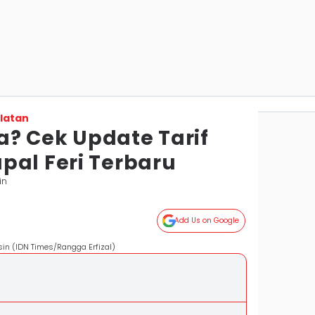
latan
? Cek Update Tarif
pal Feri Terbaru
in
Add Us on Google
in (IDN Times/Rangga Erfizal)