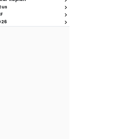
tus
FF
026