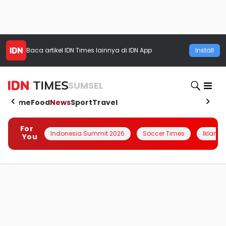
Baca artikel
IDN Times
lainnya di IDN App
Install
SUMSEL
Home
Food
News
Sport
Travel
For
Indonesia Summit 2026
Soccer Times
Iklanin 
You