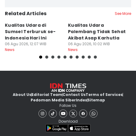
Related Articles
See More
Kualitas Udara di
Kualitas Udara
A
Sumsel Terburuk se-
Palembang Tidak Sehat
M
Indonesia Hari Ini
Akibat Asap Karhutla
Ra
06 Agu 2026, 12:07 WIB
06 Agu 2026, 10:02 WIB
S
06
News
News
Ne
About Us
Editorial Team
Contact Us
Terms of Services
Pedoman Media Siber
Index
Sitemap
Follow Us
Download