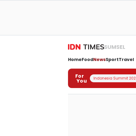
SUMSEL
Home
Food
News
Sport
Travel
For
Indonesia Summit 202
You