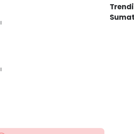
Trend
Sumat
l
l