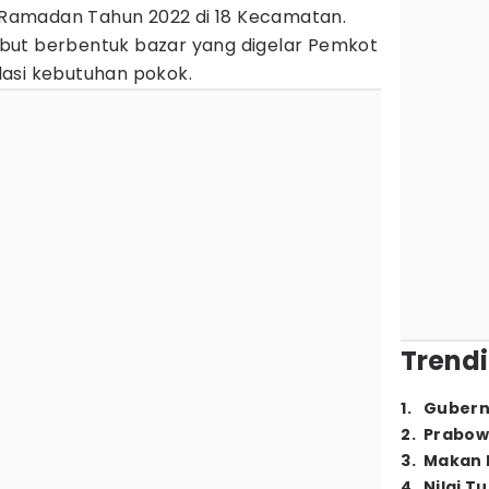
Ramadan Tahun 2022 di 18 Kecamatan.
but berbentuk bazar yang digelar Pemkot
asi kebutuhan pokok.
Trendi
1
.
Gubern
2
.
Prabow
3
.
Makan B
4
.
Nilai T