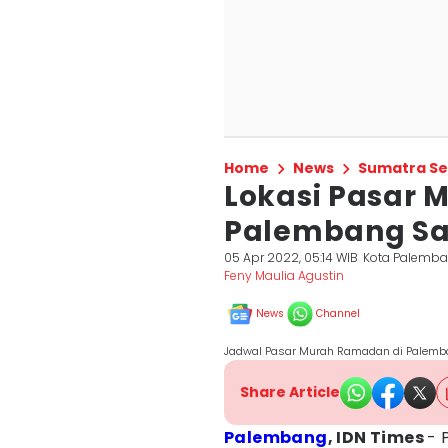
Home
News
Sumatra Se
Lokasi Pasar 
Palembang Sam
05 Apr 2022, 05:14 WIB
Kota Palemb
Feny Maulia Agustin
News
Channel
Jadwal Pasar Murah Ramadan di Palemba
Share Article
Palembang
, IDN Times
- 