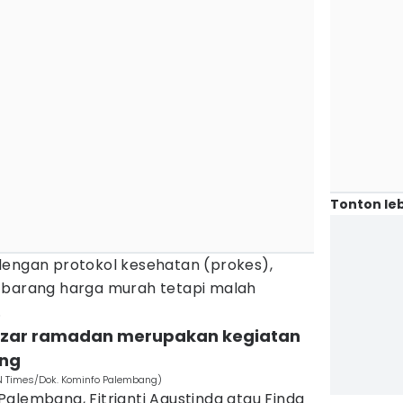
Tonton leb
dengan protokol kesehatan (prokes),
 barang harga murah tetapi malah
.
bazar ramadan merupakan kegiatan
ang
N Times/Dok. Kominfo Palembang)
alembang, Fitrianti Agustinda atau Finda