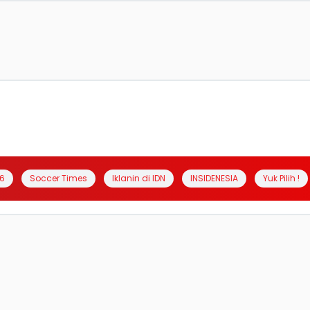
6
Soccer Times
Iklanin di IDN
INSIDENESIA
Yuk Pilih !