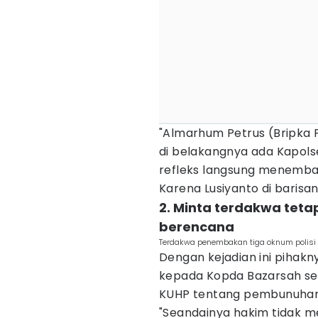
"Almarhum Petrus (Bripka P
di belakangnya ada Kapolse
refleks langsung menembak
Karena Lusiyanto di barisan 
2. Minta terdakwa te
berencana
Terdakwa penembakan tiga oknum polisi 
Dengan kejadian ini piha
kepada Kopda Bazarsah ses
KUHP tentang pembunuhan
"Seandainya hakim tidak me