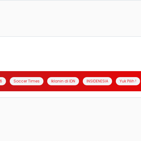
6
Soccer Times
Iklanin di IDN
INSIDENESIA
Yuk Pilih !