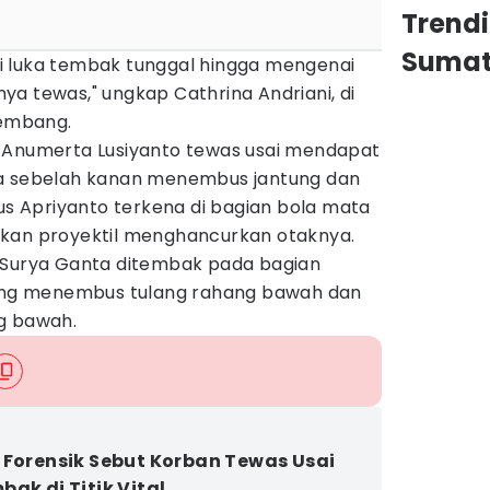
Trend
Sumat
i luka tembak tunggal hingga mengenai
a tewas," ungkap Cathrina Andriani, di
lembang.
 Anumerta Lusiyanto tewas usai mendapat
da sebelah kanan menembus jantung dan
rus Apriyanto terkena di bagian bola mata
bkan proyektil menghancurkan otaknya.
 Surya Ganta ditembak pada bagian
yang menembus tulang rahang bawah dan
g bawah.
 Forensik Sebut Korban Tewas Usai
bak di Titik Vital