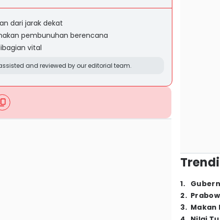
n dari jarak dekat
kenakan pembunuhan berencana
bagian vital
ssisted and reviewed by our editorial team.
Trendi
1
.
Gubern
2
.
Prabow
3
.
Makan B
4
.
Nilai T