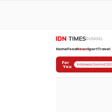
SUMSEL
Home
Food
News
Sport
Travel
For
Indonesia Summit 202
You