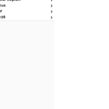
tus
FF
026