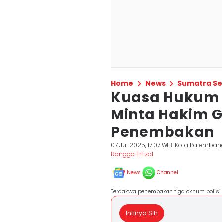
Home
News
Sumatra Se
Kuasa Hukum 
Minta Hakim G
Penembakan
07 Jul 2025, 17:07 WIB
Kota Palemban
Rangga Erfizal
News
Channel
Terdakwa penembakan tiga oknum polisi 
Intinya Sih