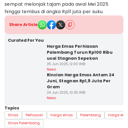
sempat melonjak tajam pada awal Mei 2025
hingga tembus di angka Rp11 juta per suku.
Share Article
Curated For You
Harga Emas Perhiasan
Palembang Turun Rp100 Ribu
usai Stagnan Sepekan
25 Jun 2025, 12:00 WIB
News
Rincian Harga Emas Antam 24
Juni, Stagnan Rp1,9 Juta Per
Gram
24 Jun 2025, 10:35 WIB
News
Topics
Emas
Perhiasan
harga emas
Palembang
harga emas
Emas Palembang