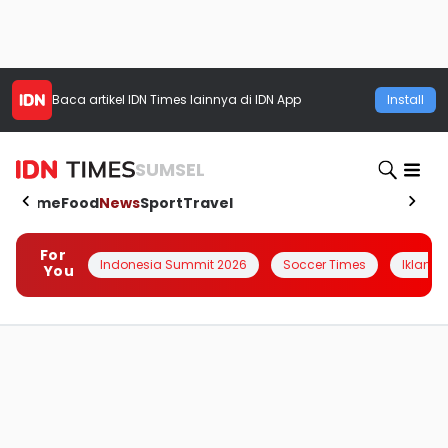
Baca artikel
IDN Times
lainnya di IDN App
Install
SUMSEL
Home
Food
News
Sport
Travel
For
Indonesia Summit 2026
Soccer Times
Iklanin 
You