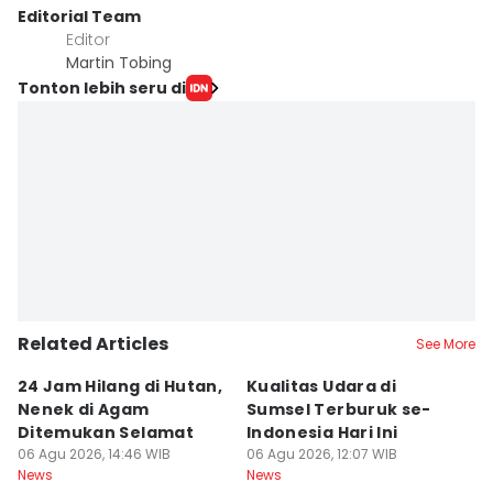
Editorial Team
Editor
Martin Tobing
Tonton lebih seru di
Related Articles
See More
24 Jam Hilang di Hutan,
Kualitas Udara di
K
Nenek di Agam
Sumsel Terburuk se-
P
Ditemukan Selamat
Indonesia Hari Ini
A
06 Agu 2026, 14:46 WIB
06 Agu 2026, 12:07 WIB
06
News
News
Ne