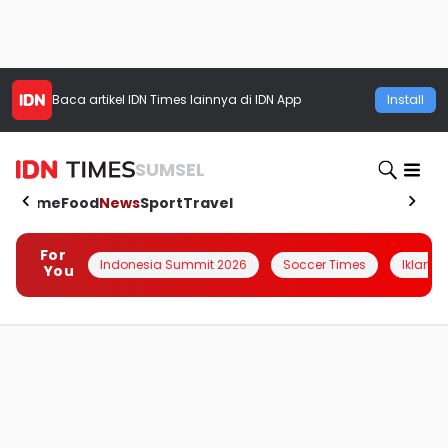
Baca artikel
IDN Times
lainnya di IDN App
Install
SUMSEL
Home
Food
News
Sport
Travel
For
Indonesia Summit 2026
Soccer Times
Iklanin 
You