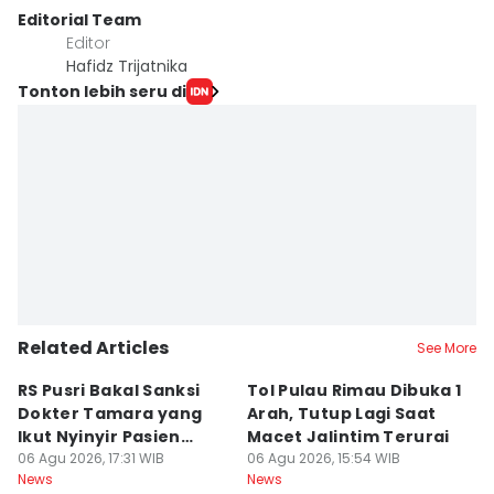
Editorial Team
Editor
Hafidz Trijatnika
Tonton lebih seru di
Related Articles
See More
RS Pusri Bakal Sanksi
Tol Pulau Rimau Dibuka 1
2
Dokter Tamara yang
Arah, Tutup Lagi Saat
N
Ikut Nyinyir Pasien
Macet Jalintim Terurai
D
Yurizal
06 Agu 2026, 17:31 WIB
06 Agu 2026, 15:54 WIB
06
News
News
Ne