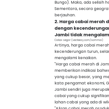
Bungo). Maka, ada selisih 
Sementara, secara geograf
berjauhan.
2. Harga cabai merah 
dengan kecenderungan 
Jambi tidak mengalam
Cabai segar (vecteezy.com/sommai)
Artinya, harga cabai mera
kecenderungan turun, sela
mengalami kenaikan.
"Harga cabai merah di Jamb
memberikan indikasi bahw
yang cukup besar, yang me
kata pengamat ekonomi, G
Jambi sendiri juga merupak
cabai yang cukup signifik
lahan cabai yang ada di w
"Aliran cabai merah produ