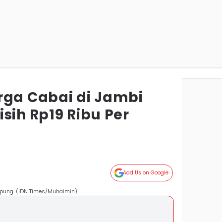
rga Cabai di Jambi
sih Rp19 Ribu Per
Add Us on Google
mpung. (IDN Times/Muhaimin)