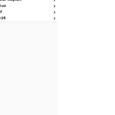
tus
FF
026