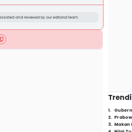
ssisted and reviewed by our editorial team.
Trendi
1
.
Gubern
2
.
Prabow
3
.
Makan B
4
.
Nilai T