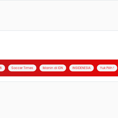
6
Soccer Times
Iklanin di IDN
INSIDENESIA
Yuk Pilih !