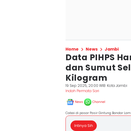
Home
News
Jambi
Data PIHPS Ha
dan Sumut Seli
Kilogram
19 Sep 2025, 20:00 WIB
Kota Jambi
Indah Permata Sari
News
Channel
Cabai di pasar Pasir Gintung Bandar La
Intinya Sih