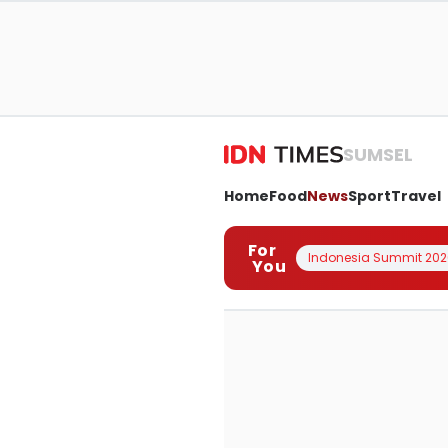
SUMSEL
Home
Food
News
Sport
Travel
For
Indonesia Summit 202
You