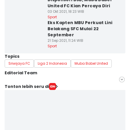
United FC Kian Percaya Diri
03 Okt 2021, 18:23 WIB
Sport
Eks Kapten MBU Perkuat Lini
Belakang SFC Mulai 22
September
21 Sep 2021, 11:24 WIB
Sport
Topics
Sriwijaya FC
Liga 2 Indonesia
Muba Babel United
Editorial Team
Editor
Tonton lebih seru di
Feny Maulia Agustin
Editor
Deryardli Tiarhendi