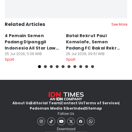
Related Articles
See More
4 Pemain Semen
Batal Rekrut Paul
P
Padang Dipanggil
Komolafe, Semen
S
Indonesia All Star Lawan
Padang FC Bakal Rekrut
Uj
Aston Villa
25 Jul 2026, 11:39 WIB
Striker Baru
25 Jul 2026, 09:51 WIB
24
Sport
Sport
Sp
About Us
Editorial Team
Contact Us
Terms of Services
Pedoman Media Siber
Index
Sitemap
Follow Us
Download