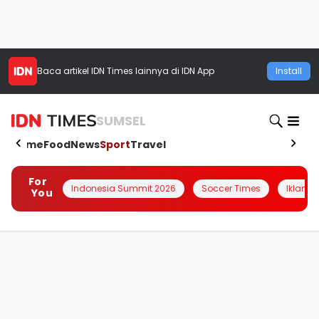
Baca artikel
IDN Times
lainnya di IDN App
Install
SUMSEL
Home
Food
News
Sport
Travel
For
Indonesia Summit 2026
Soccer Times
Iklanin 
You