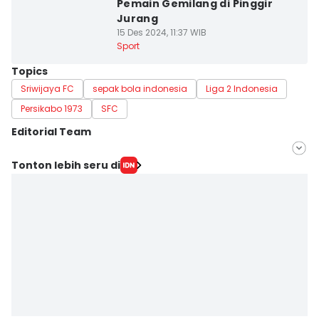
Pemain Gemilang di Pinggir
Jurang
15 Des 2024, 11:37 WIB
Sport
Topics
Sriwijaya FC
sepak bola indonesia
Liga 2 Indonesia
Persikabo 1973
SFC
Editorial Team
Editor
Tonton lebih seru di
Feny Maulia Agustin
Editor
Hafidz Trijatnika