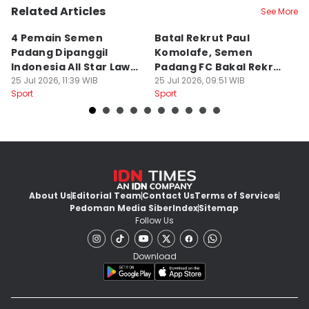
Related Articles
See More
4 Pemain Semen
Batal Rekrut Paul
P
Padang Dipanggil
Komolafe, Semen
S
Indonesia All Star Lawan
Padang FC Bakal Rekrut
Uj
Aston Villa
25 Jul 2026, 11:39 WIB
Striker Baru
25 Jul 2026, 09:51 WIB
24
Sport
Sport
Sp
About Us
Editorial Team
Contact Us
Terms of Services
Pedoman Media Siber
Index
Sitemap
Follow Us
Download