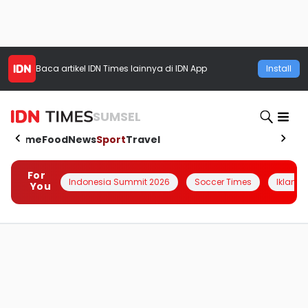
Baca artikel
IDN Times
lainnya di IDN App
Install
SUMSEL
Home
Food
News
Sport
Travel
For
Indonesia Summit 2026
Soccer Times
Iklanin 
You