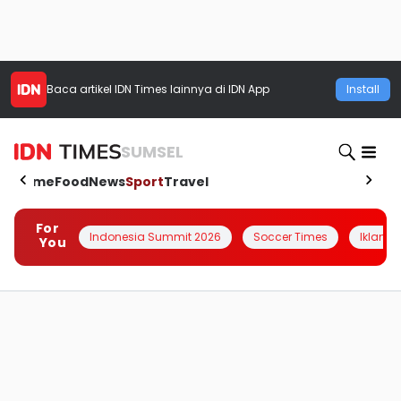
Baca artikel
IDN Times
lainnya di IDN App
Install
SUMSEL
Home
Food
News
Sport
Travel
For
Indonesia Summit 2026
Soccer Times
Iklanin 
You