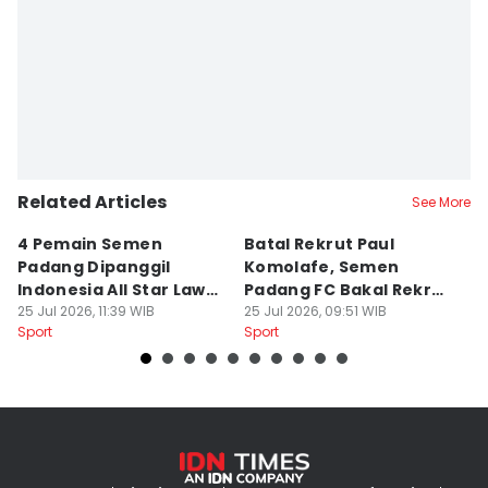
Related Articles
See More
4 Pemain Semen
Batal Rekrut Paul
P
Padang Dipanggil
Komolafe, Semen
S
Indonesia All Star Lawan
Padang FC Bakal Rekrut
Uj
Aston Villa
25 Jul 2026, 11:39 WIB
Striker Baru
25 Jul 2026, 09:51 WIB
24
Sport
Sport
Sp