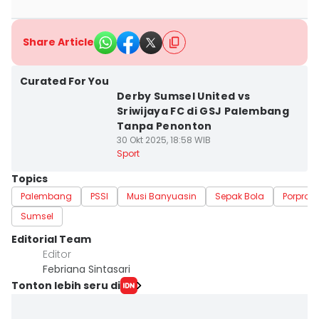
Share Article
Curated For You
Derby Sumsel United vs
Sriwijaya FC di GSJ Palembang
Tanpa Penonton
30 Okt 2025, 18:58 WIB
Sport
Topics
Palembang
PSSI
Musi Banyuasin
Sepak Bola
Porprov
Sumsel
Editorial Team
Editor
Febriana Sintasari
Tonton lebih seru di