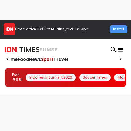
Baca artikel
IDN Times
lainnya di IDN App
Install
SUMSEL
Home
Food
News
Sport
Travel
For
Indonesia Summit 2026
Soccer Times
Iklanin 
You