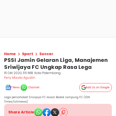
Home
Sport
Soccer
PSSI Jamin Gelaran Liga, Manajemen
Sriwijaya FC Ungkap Rasa Lega
15 Okt 2020, 11:11 WIB
Kota Palembang
Feny Maulia Agustin
News
Channel
Add Us on Google
Laga persahabat Sriwijaya FC lawan Badak Lampung FC (IDN
Times/Istimewa)
Share Article