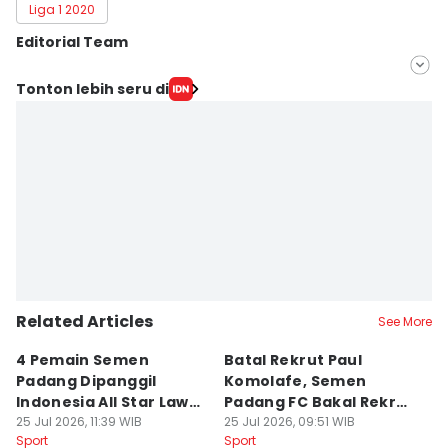
Liga 1 2020
Editorial Team
Editor
Tonton lebih seru di
Feny Maulia Agustin
Editor
Ita Lismawati F Malau
Related Articles
See More
4 Pemain Semen
Batal Rekrut Paul
P
Padang Dipanggil
Komolafe, Semen
S
Indonesia All Star Lawan
Padang FC Bakal Rekrut
Uj
Aston Villa
25 Jul 2026, 11:39 WIB
Striker Baru
25 Jul 2026, 09:51 WIB
24
Sport
Sport
Sp