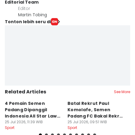
Editorial Team
Editor
Martin Tobing
Tonton lebih seru di
Related Articles
See More
4 Pemain Semen
Batal Rekrut Paul
P
Padang Dipanggil
Komolafe, Semen
S
Indonesia All Star Lawan
Padang FC Bakal Rekrut
Uj
Aston Villa
25 Jul 2026, 11:39 WIB
Striker Baru
25 Jul 2026, 09:51 WIB
24
Sport
Sport
Sp