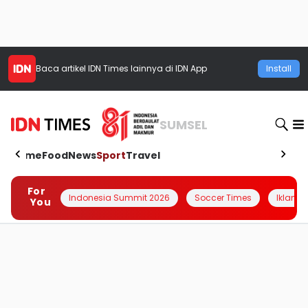
Baca artikel
IDN Times
lainnya di IDN App
Install
SUMSEL
Home
Food
News
Sport
Travel
For
Indonesia Summit 2026
Soccer Times
Iklanin 
You