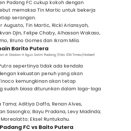
emen Padang FC cukup kokoh dengan
ersebut memaksa Tin Martic untuk bekerja
tiap serangan.
ur Augusto, Tin Martic, Ricki Ariansyah,
ekvan Djin, Felipe Chaby, Alhassan Wakaso,
mo, Bruno Gomes dan Ikram Mila.
main Barito Putera
an di Stadion H Agus Salim Padang (Foto: IDN Times/Halbert
 Putra sepertinya tidak ada kendala
dengan kekuatan penuh yang akan
r Tinoco kemungkinan akan tetap
ng sudah biasa diturunkan dalam laga-laga
ia Tama; Aditiya Daffa, Renan Alves,
n Sasongko; Bayu Pradana, Levy Madinda;
s Morealatto; Eksel Runtukahu.
Padang FC vs Baito Putera