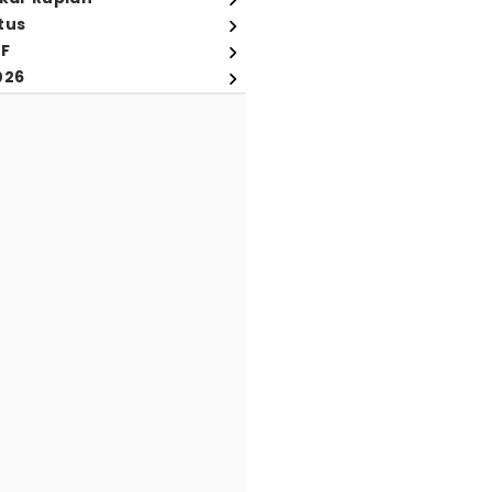
tus
FF
026