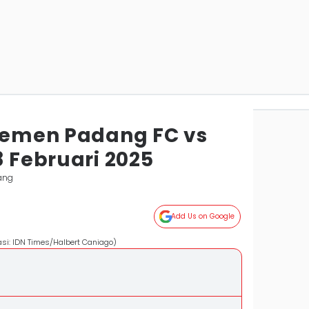
 Semen Padang FC vs
8 Februari 2025
ang
Add Us on Google
asi: IDN Times/Halbert Caniago)