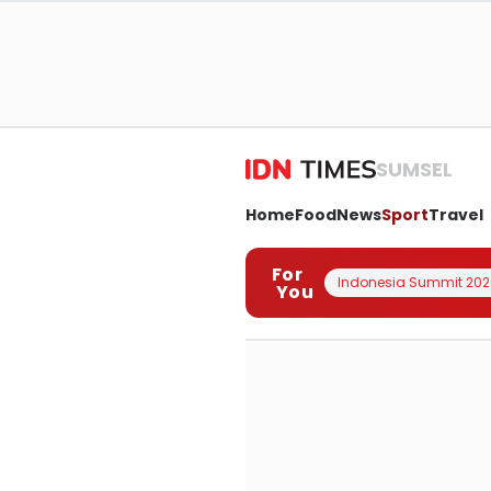
SUMSEL
Home
Food
News
Sport
Travel
For
Indonesia Summit 202
You