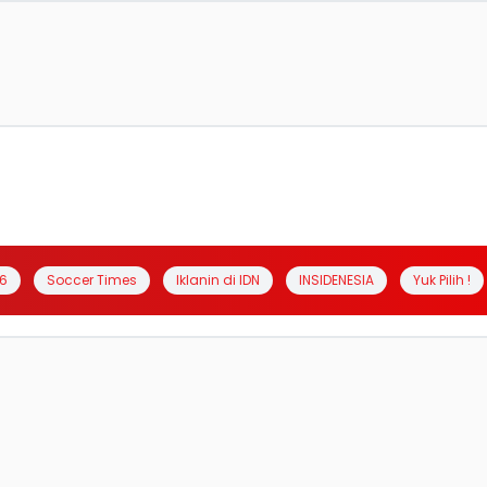
6
Soccer Times
Iklanin di IDN
INSIDENESIA
Yuk Pilih !