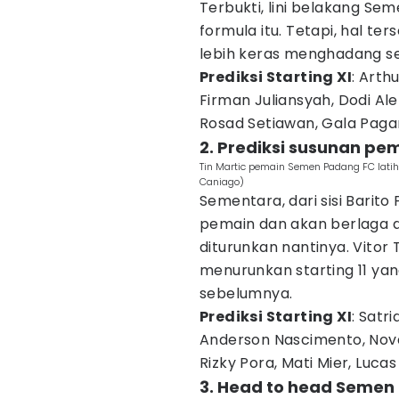
Terbukti, lini belakang S
formula itu. Tetapi, hal t
lebih keras menghadang se
Prediksi Starting XI
: Arth
Firman Juliansyah, Dodi Al
Rosad Setiawan, Gala Paga
2. Prediksi susunan pe
Tin Martic pemain Semen Padang FC latih
Caniago)
Sementara, dari sisi Barito
pemain dan akan berlaga 
diturunkan nantinya. Vito
menurunkan starting 11 ya
sebelumnya.
Prediksi Starting XI
: Satr
Anderson Nascimento, Nova
Rizky Pora, Mati Mier, Luca
3. Head to head Semen 