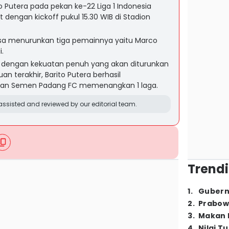
 Putera pada pekan ke-22 Liga 1 Indonesia
t dengan kickoff pukul 15.30 WIB di Stadion
sa menurunkan tiga pemainnya yaitu Marco
i.
ga dengan kekuatan penuh yang akan diturunkan
n terakhir, Barito Putera berhasil
dan Semen Padang FC memenangkan 1 laga.
ssisted and reviewed by our editorial team.
Trendi
1
.
Gubern
2
.
Prabow
3
.
Makan B
4
.
Nilai T