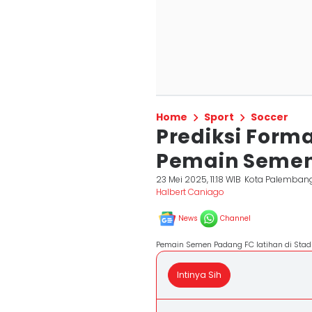
Home
Sport
Soccer
Prediksi Form
Pemain Semen
23 Mei 2025, 11:18 WIB
Kota Palemban
Halbert Caniago
News
Channel
Pemain Semen Padang FC latihan di Stadi
Intinya Sih