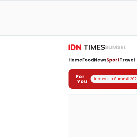
SUMSEL
Home
Food
News
Sport
Travel
For
Indonesia Summit 202
You