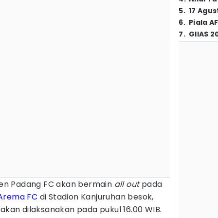
5
.
17 Agus
6
.
Piala A
7
.
GIIAS 2
n Padang FC akan bermain
all out
pada
Arema FC
di Stadion Kanjuruhan besok,
 akan dilaksanakan pada pukul 16.00 WIB.