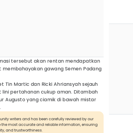
rmasi tersebut akan rentan mendapatkan
gat membahayakan gawang Semen Padang
t Tin Martic dan Ricki Ahriansyah sejauh
 lini pertahanan cukup aman. Ditambah
ur Augusto yang ciamik di bawah mistar
.
munity writers and has been carefully reviewed by our
de the most accurate and reliable information, ensuring
ity, and trustworthiness.