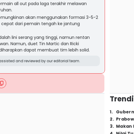
main all out pada laga terakhir melawan
ruhan.
 kemungkinan akan menggunakan formasi 3-5-2
 cepat dari pemain tengah ke jantung
alah lini serang yang tinggi, namun rentan
wan. Namun, duet Tin Martic dan Ricki
diharapkan dapat membuat tim lebih solid.
ssisted and reviewed by our editorial team.
Trendi
1
.
Gubern
2
.
Prabow
3
.
Makan B
4
.
Nilai T