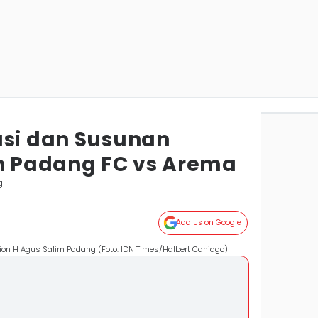
asi dan Susunan
 Padang FC vs Arema
g
Add Us on Google
on H Agus Salim Padang (Foto: IDN Times/Halbert Caniago)