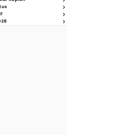
tus
FF
026