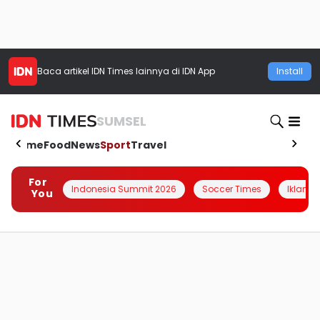
Baca artikel
IDN Times
lainnya di IDN App
Install
SUMSEL
Home
Food
News
Sport
Travel
For
Indonesia Summit 2026
Soccer Times
Iklanin 
You