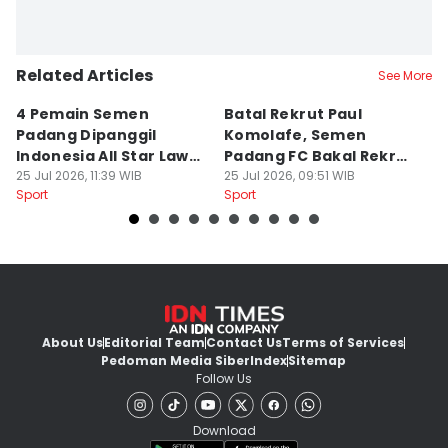
Related Articles
See More
4 Pemain Semen
Batal Rekrut Paul
P
Padang Dipanggil
Komolafe, Semen
S
Indonesia All Star Lawan
Padang FC Bakal Rekrut
Uj
Aston Villa
25 Jul 2026, 11:39 WIB
Striker Baru
25 Jul 2026, 09:51 WIB
24
Sport
Sport
Sp
About Us
Editorial Team
Contact Us
Terms of Services
Pedoman Media Siber
Index
Sitemap
Follow Us
Download