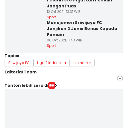
Pelatih SFC Ingatkan Pemain
Jangan Puas
12 Okt 2021, 13:31 WIB
Sport
Manajemen Sriwijaya FC
Janjikan 2 Jenis Bonus Kepada
Pemain
06 Okt 2021, 11:43 WIB
Sport
Topics
Sriwijaya FC
Liga 2 Indonesia
nil maizar
Editorial Team
Editor
Tonton lebih seru di
Feny Maulia Agustin
Editor
Deryardli Tiarhendi