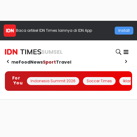
Baca artikel
IDN Times
lainnya di IDN App
Install
SUMSEL
Home
Food
News
Sport
Travel
For
Indonesia Summit 2026
Soccer Times
Iklanin 
You