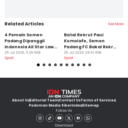
Related Articles
See More
4 Pemain Semen
Batal Rekrut Paul
P
Padang Dipanggil
Komolafe, Semen
S
Indonesia All Star Lawan
Padang FC Bakal Rekrut
Uj
Aston Villa
25 Jul 2026, 11:39 WIB
Striker Baru
25 Jul 2026, 09:51 WIB
24
Sport
Sport
Sp
About Us
Editorial Team
Contact Us
Terms of Services
Pedoman Media Siber
Index
Sitemap
Follow Us
Download